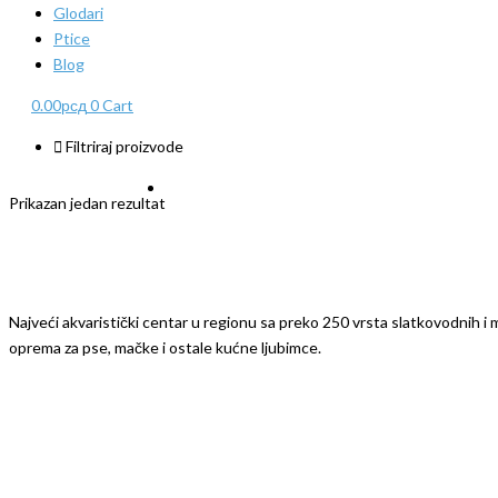
Glodari
Ptice
Blog
0.00
рсд
0
Cart
Filtriraj proizvode
Prikazan jedan rezultat
Najveći akvaristički centar u regionu sa preko 250 vrsta slatkovodnih i mo
oprema za pse, mačke i ostale kućne ljubimce.