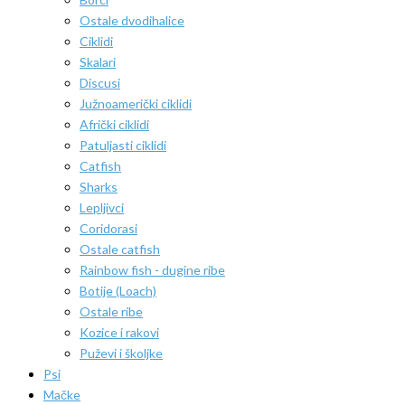
Ostale dvodihalice
Ciklidi
Skalari
Discusi
Južnoamerički ciklidi
Afrički ciklidi
Patuljasti ciklidi
Catfish
Sharks
Lepljivci
Coridorasi
Ostale catfish
Rainbow fish - dugine ribe
Botije (Loach)
Ostale ribe
Kozice i rakovi
Puževi i školjke
Psi
Mačke