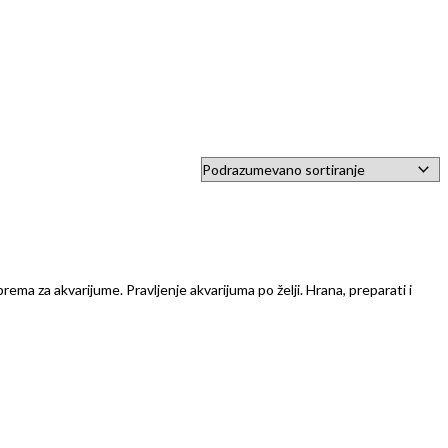
prema za akvarijume. Pravljenje akvarijuma po želji. Hrana, preparati i