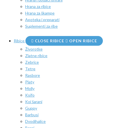
Hrana za ribice
Hrana za škampe
Apoteka i preparati
Suplementi za ribe
Ribice
CLOSE RIBICE
OPEN RIBICE
Živorotke
Zlatne ribice
Zebrice
Tetre
Rasbore
Platy
Molly
Ksifo
Koi šarani
Guppy
Barbusi
Dvodihalice
Borci