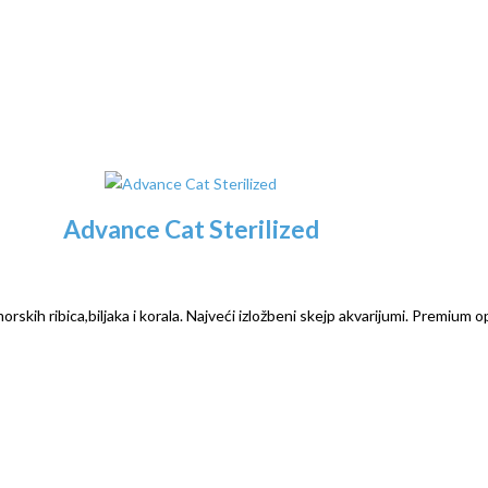
Advance Cat Sterilized
rskih ribica,biljaka i korala. Najveći izložbeni skejp akvarijumi. Premium o