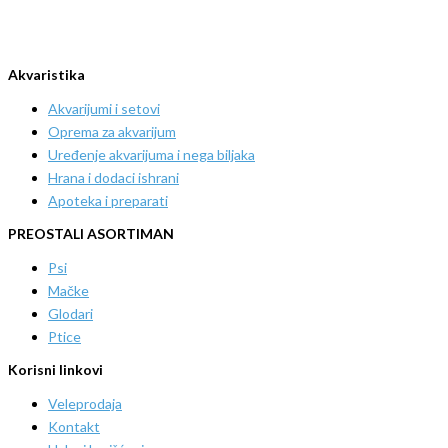
Akvaristika
Akvarijumi i setovi
Oprema za akvarijum
Uređenje akvarijuma i nega biljaka
Hrana i dodaci ishrani
Apoteka i preparati
PREOSTALI ASORTIMAN
Psi
Mačke
Glodari
Ptice
Korisni linkovi
Veleprodaja
Kontakt