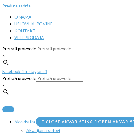
Pređi na sadržaj
O NAMA
USLOVI KUPOVINE
KONTAKT
VELEPRODAJA
Pretraži proizvode
×
Facebook
Instagram
Pretraži proizvode
×
Akvaristika
CLOSE AKVARISTIKA
OPEN AKVARIS
Akvarijumi i setovi