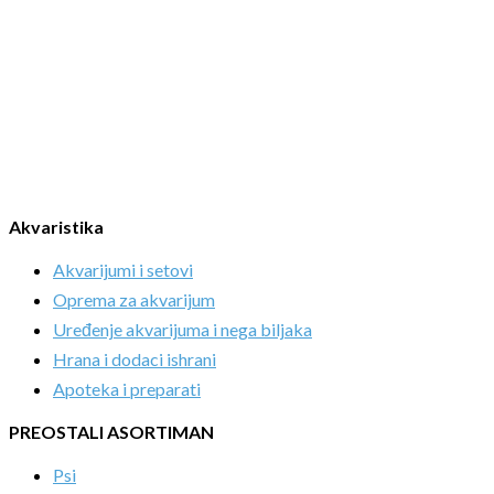
Akvaristika
Akvarijumi i setovi
Oprema za akvarijum
Uređenje akvarijuma i nega biljaka
Hrana i dodaci ishrani
Apoteka i preparati
PREOSTALI ASORTIMAN
Psi