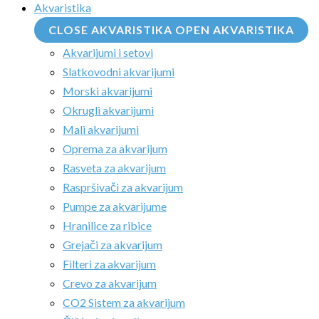
Akvaristika
CLOSE AKVARISTIKA
OPEN AKVARISTIKA
Akvarijumi i setovi
Slatkovodni akvarijumi
Morski akvarijumi
Okrugli akvarijumi
Mali akvarijumi
Oprema za akvarijum
Rasveta za akvarijum
Raspršivači za akvarijum
Pumpe za akvarijume
Hranilice za ribice
Grejači za akvarijum
Filteri za akvarijum
Crevo za akvarijum
CO2 Sistem za akvarijum