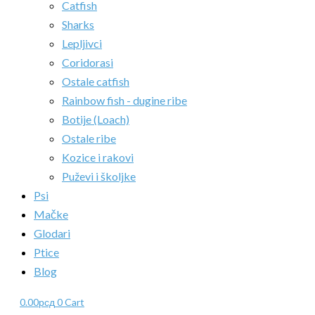
Catfish
Sharks
Lepljivci
Coridorasi
Ostale catfish
Rainbow fish - dugine ribe
Botije (Loach)
Ostale ribe
Kozice i rakovi
Puževi i školjke
Psi
Mačke
Glodari
Ptice
Blog
0.00
рсд
0
Cart