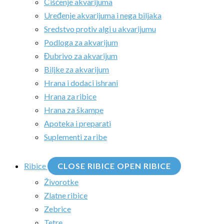
Čišćenje akvarijuma
Uređenje akvarijuma i nega biljaka
Sredstvo protiv algi u akvarijumu
Podloga za akvarijum
Đubrivo za akvarijum
Biljke za akvarijum
Hrana i dodaci ishrani
Hrana za ribice
Hrana za škampe
Apoteka i preparati
Suplementi za ribe
Ribice
CLOSE RIBICE
OPEN RIBICE
Živorotke
Zlatne ribice
Zebrice
Tetre