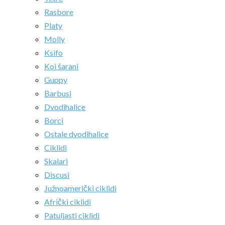
Rasbore
Platy
Molly
Ksifo
Koi šarani
Guppy
Barbusi
Dvodihalice
Borci
Ostale dvodihalice
Ciklidi
Skalari
Discusi
Južnoamerički ciklidi
Afrički ciklidi
Patuljasti ciklidi