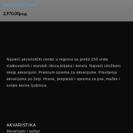
pakovanje 2 kom
2,970.00
рсд
Najveći akvaristički centar u regionu sa preko 250 vrsta
slatkovodnih i morskih ribica,biljaka i korala. Najveći izložbeni
skejp akvarijumi. Premium oprema za akvarijume. Pravljenje
akvarijuma po želji. Hrana, preparati i oprema za pse, mačke i
ostale kućne ljubimce.
AKVARISTIKA
Akvarijumi i setovi