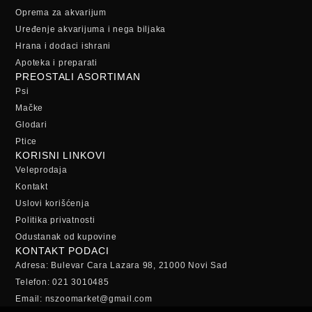
Oprema za akvarijum
Uređenje akvarijuma i nega biljaka
Hrana i dodaci ishrani
Apoteka i preparati
PREOSTALI ASORTIMAN
Psi
Mačke
Glodari
Ptice
KORISNI LINKOVI
Veleprodaja
Kontakt
Uslovi korišćenja
Politika privatnosti
Odustanak od kupovine
KONTAKT PODACI
Adresa: Bulevar Cara Lazara 98, 21000 Novi Sad
Telefon: 021 3010485
Email: nszoomarket@gmail.com