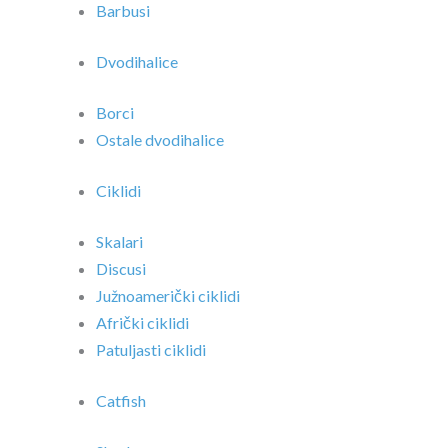
Barbusi
Dvodihalice
Borci
Ostale dvodihalice
Ciklidi
Skalari
Discusi
Južnoamerički ciklidi
Afrički ciklidi
Patuljasti ciklidi
Catfish