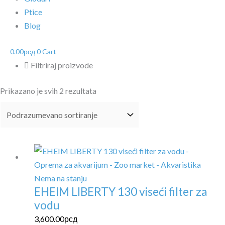
Ptice
Blog
0.00
рсд
0
Cart
Filtriraj proizvode
Prikazano je svih 2 rezultata
Nema na stanju
EHEIM LIBERTY 130 viseći filter za
vodu
3,600.00
рсд