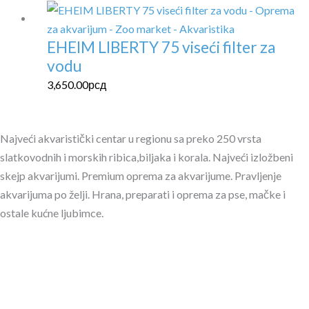
EHEIM LIBERTY 75 viseći filter za
vodu
3,650.00
рсд
Najveći akvaristički centar u regionu sa preko 250 vrsta
slatkovodnih i morskih ribica,biljaka i korala. Najveći izložbeni
skejp akvarijumi. Premium oprema za akvarijume. Pravljenje
akvarijuma po želji. Hrana, preparati i oprema za pse, mačke i
ostale kućne ljubimce.