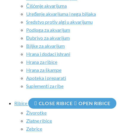
Čišćenje akvarijuma
Uređenje akvarijuma i nega biljaka
Sredstvo protiv algi u akvarijumu
Podloga za akvarijum
Đubrivo za akvarijum
Biljke za akvarijum
Hrana i dodaci ishrani
Hrana za ribice
Hrana za škampe
Apoteka i preparati
Suplementi za ribe
Ribice
CLOSE RIBICE
OPEN RIBICE
Živorotke
Zlatne ribice
Zebrice