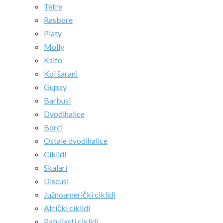
Tetre
Rasbore
Platy
Molly
Ksifo
Koi šarani
Guppy
Barbusi
Dvodihalice
Borci
Ostale dvodihalice
Ciklidi
Skalari
Discusi
Južnoamerički ciklidi
Afrički ciklidi
Patuljasti ciklidi