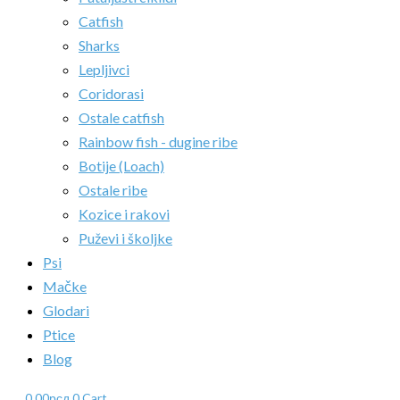
Catfish
Sharks
Lepljivci
Coridorasi
Ostale catfish
Rainbow fish - dugine ribe
Botije (Loach)
Ostale ribe
Kozice i rakovi
Puževi i školjke
Psi
Mačke
Glodari
Ptice
Blog
0.00
рсд
0
Cart