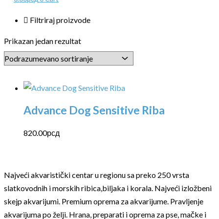
Filtriraj proizvode
Prikazan jedan rezultat
Advance Dog Sensitive Riba
820.00
рсд
Najveći akvaristički centar u regionu sa preko 250 vrsta
slatkovodnih i morskih ribica,biljaka i korala. Najveći izložbeni
skejp akvarijumi. Premium oprema za akvarijume. Pravljenje
akvarijuma po želji. Hrana, preparati i oprema za pse, mačke i