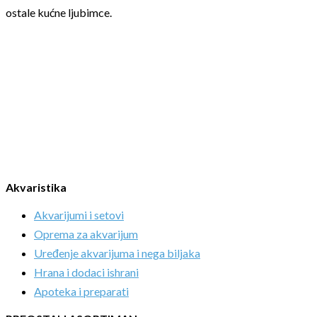
ostale kućne ljubimce.
Akvaristika
Akvarijumi i setovi
Oprema za akvarijum
Uređenje akvarijuma i nega biljaka
Hrana i dodaci ishrani
Apoteka i preparati