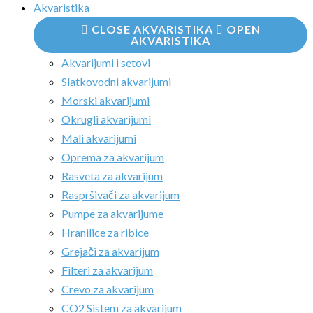
Akvaristika
CLOSE AKVARISTIKA
OPEN
AKVARISTIKA
Akvarijumi i setovi
Slatkovodni akvarijumi
Morski akvarijumi
Okrugli akvarijumi
Mali akvarijumi
Oprema za akvarijum
Rasveta za akvarijum
Raspršivači za akvarijum
Pumpe za akvarijume
Hranilice za ribice
Grejači za akvarijum
Filteri za akvarijum
Crevo za akvarijum
CO2 Sistem za akvarijum