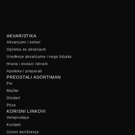
AKVARISTIKA
Akvarijumi i setovi
Oprema za akvarijum
Uređenje akvarijuma i nega biljaka
Hrana i dodaci ishrani
Apoteka i preparati
PREOSTALI ASORTIMAN
Psi
Mačke
Glodari
Ptice
KORISNI LINKOVI
Veleprodaja
Kontakt
Uslovi korišćenja