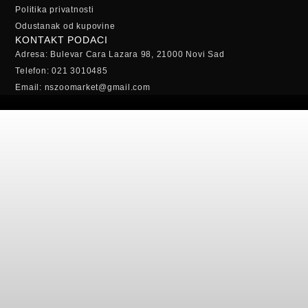
Politika privatnosti
Odustanak od kupovine
KONTAKT PODACI
Adresa: Bulevar Cara Lazara 98, 21000 Novi Sad
Telefon: 021 3010485
Email: nszoomarket@gmail.com