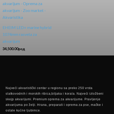
EHEIM LED+ marine hybrid
1074mm rasveta za
akvarijum
34,500.00
рсд
Najveći akvaristički centar u regionu sa preko 250 vrsta
slatkovodnih i morskih ribica,biljaka i korala. Najveći izložbeni
skejp akvarijumi. Premium oprema za akvarijume. Pravljenje
akvarijuma po želji. Hrana, preparati i oprema za pse, mačke i
ostale kućne ljubimce.