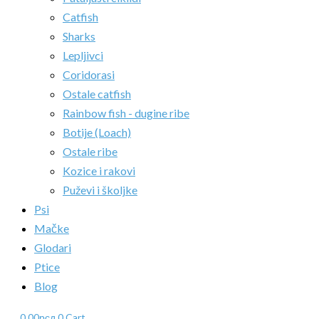
Catfish
Sharks
Lepljivci
Coridorasi
Ostale catfish
Rainbow fish - dugine ribe
Botije (Loach)
Ostale ribe
Kozice i rakovi
Puževi i školjke
Psi
Mačke
Glodari
Ptice
Blog
0.00
рсд
0
Cart