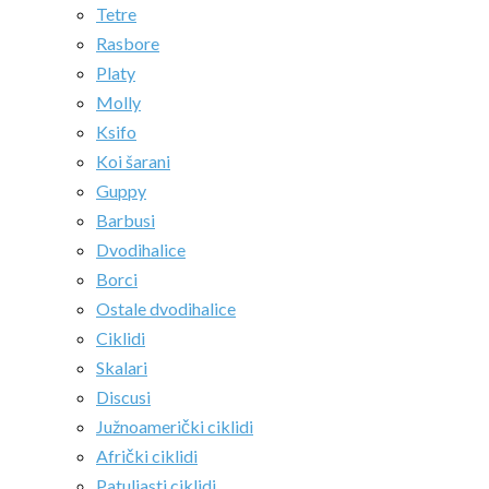
Tetre
Rasbore
Platy
Molly
Ksifo
Koi šarani
Guppy
Barbusi
Dvodihalice
Borci
Ostale dvodihalice
Ciklidi
Skalari
Discusi
Južnoamerički ciklidi
Afrički ciklidi
Patuljasti ciklidi