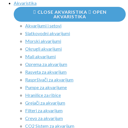
Akvaristika
CLOSE AKVARISTIKA
OPEN
AKVARISTIKA
Akvarijumi i setovi
Slatkovodni akvarijumi
Morski akvarijumi
Okrugli akvarijumi
Mali akvarijumi
Oprema za akvarijum
Rasveta za akvarijum
Raspršivači za akvarijum
Pumpe za akvarijume
Hranilice za ribice
Grejači za akvarijum
Filteri za akvarijum
Crevo za akvarijum
CO2 Sistem za akvarijum