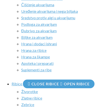
Čišćenje akvarijuma
Uređenje akvarijuma i nega biljaka
Sredstvo protiv algi u akvarijumu
Podloga za akvarijum
Đubrivo za akvarijum
Biljke za akvarijum
Hrana i dodaci ishrani
Hrana za ribice
Hrana za škampe
Apoteka i preparati
Suplementi za ribe
Ribice
CLOSE RIBICE
OPEN RIBICE
Živorotke
Zlatne ribice
Zebrice