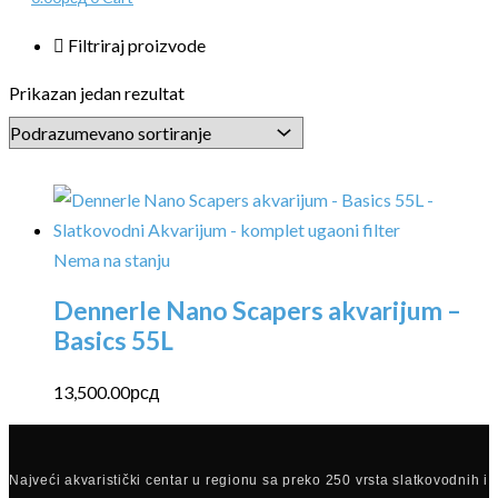
Filtriraj proizvode
Prikazan jedan rezultat
Nema na stanju
Dennerle Nano Scapers akvarijum –
Basics 55L
13,500.00
рсд
Najveći akvaristički centar u regionu sa preko 250 vrsta slatkovodnih i