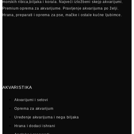
morskih ribica,biljaka i korala. Najveći izložbeni skejp akvarijumi.
Premium oprema za akvarijume. Pravljenje akvarijuma po želji.
Hrana, preparati i oprema za pse, mačke i ostale kućne ljubimce.
AKVARISTIKA
Akvarijumi i setovi
Oprema za akvarijum
Uređenje akvarijuma i nega biljaka
Hrana i dodaci ishrani