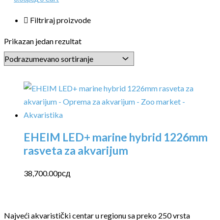
Filtriraj proizvode
Prikazan jedan rezultat
EHEIM LED+ marine hybrid 1226mm
rasveta za akvarijum
38,700.00
рсд
Najveći akvaristički centar u regionu sa preko 250 vrsta