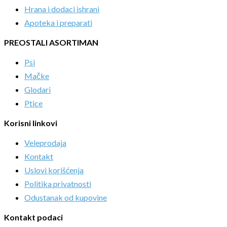
Hrana i dodaci ishrani
Apoteka i preparati
PREOSTALI ASORTIMAN
Psi
Mačke
Glodari
Ptice
Korisni linkovi
Veleprodaja
Kontakt
Uslovi korišćenja
Politika privatnosti
Odustanak od kupovine
Kontakt podaci