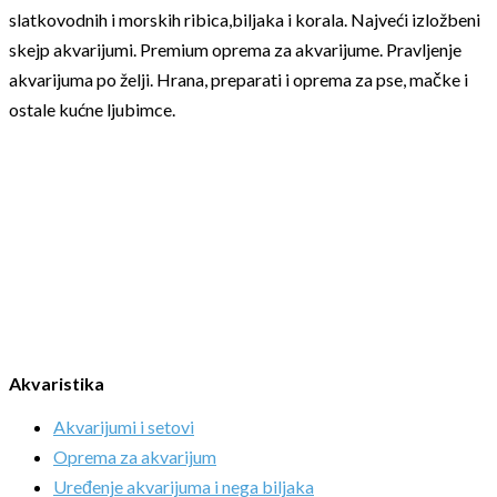
slatkovodnih i morskih ribica,biljaka i korala. Najveći izložbeni
skejp akvarijumi. Premium oprema za akvarijume. Pravljenje
akvarijuma po želji. Hrana, preparati i oprema za pse, mačke i
ostale kućne ljubimce.
Akvaristika
Akvarijumi i setovi
Oprema za akvarijum
Uređenje akvarijuma i nega biljaka