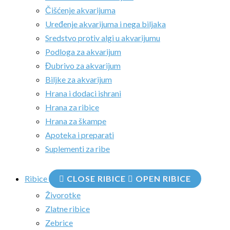
Čišćenje akvarijuma
Uređenje akvarijuma i nega biljaka
Sredstvo protiv algi u akvarijumu
Podloga za akvarijum
Đubrivo za akvarijum
Biljke za akvarijum
Hrana i dodaci ishrani
Hrana za ribice
Hrana za škampe
Apoteka i preparati
Suplementi za ribe
Ribice
CLOSE RIBICE
OPEN RIBICE
Živorotke
Zlatne ribice
Zebrice