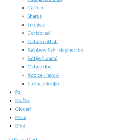
Catfish
Sharks
Lepljivci
Coridorasi
Ostale catfish
Rainbow fish - dugine ribe
Botije (Loach)
Ostale ribe
Kozice i rakovi
Puževi i školjke
Psi
Mačke
Glodari
Ptice
Blog
0.00
рсд
0
Cart