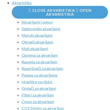
Akvaristika
CLOSE AKVARISTIKA
OPEN
AKVARISTIKA
Akvarijumi i setovi
Slatkovodni akvarijumi
Morski akvarijumi
Okrugli akvarijumi
Mali akvarijumi
Oprema za akvarijum
Rasveta za akvarijum
Raspršivači za akvarijum
Pumpe za akvarijume
Hranilice za ribice
Grejači za akvarijum
Filteri za akvarijum
Crevo za akvarijum
CO2 Sistem za akvarijum