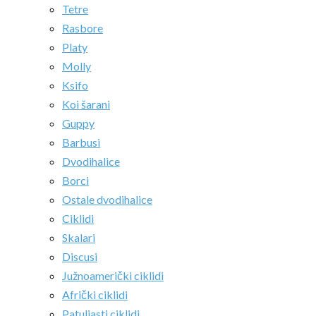
Tetre
Rasbore
Platy
Molly
Ksifo
Koi šarani
Guppy
Barbusi
Dvodihalice
Borci
Ostale dvodihalice
Ciklidi
Skalari
Discusi
Južnoamerički ciklidi
Afrički ciklidi
Patuljasti ciklidi