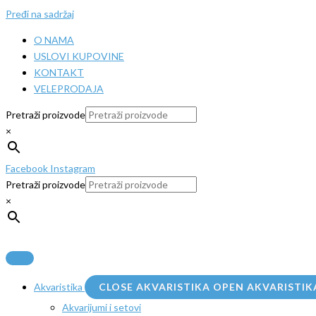
Pređi na sadržaj
O NAMA
USLOVI KUPOVINE
KONTAKT
VELEPRODAJA
Pretraži proizvode
×
Facebook
Instagram
Pretraži proizvode
×
Akvaristika
CLOSE AKVARISTIKA
OPEN AKVARISTIK
Akvarijumi i setovi