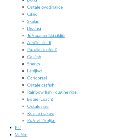
Ostale dvodihalice
Ciklidi
Skalari
Discusi
Južnoamerički ciklidi
Afrički ciklidi
Patuljasti ciklidi
Catfish
Sharks
Lepljivci
Coridorasi
Ostale catfish
Rainbow fish - dugine ribe
Botije (Loach)
Ostale ribe
Kozice i rakovi
Puževi i školjke
Psi
Mačke