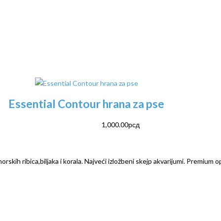
Essential Contour hrana za pse
1,000.00
рсд
rskih ribica,biljaka i korala. Najveći izložbeni skejp akvarijumi. Premium o