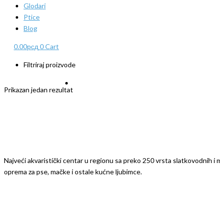
Glodari
Ptice
Blog
0.00
рсд
0
Cart
Filtriraj proizvode
Prikazan jedan rezultat
Najveći akvaristički centar u regionu sa preko 250 vrsta slatkovodnih i mo
oprema za pse, mačke i ostale kućne ljubimce.