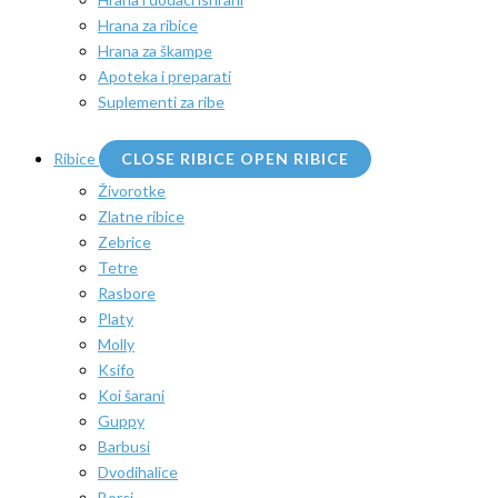
Hrana za ribice
Hrana za škampe
Apoteka i preparati
Suplementi za ribe
Ribice
CLOSE RIBICE
OPEN RIBICE
Živorotke
Zlatne ribice
Zebrice
Tetre
Rasbore
Platy
Molly
Ksifo
Koi šarani
Guppy
Barbusi
Dvodihalice
Borci