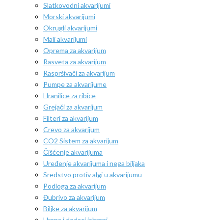
Slatkovodni akvarijumi
Morski akvarijumi
Okrugli akvarijumi
Mali akvarijumi
Oprema za akvarijum
Rasveta za akvarijum
Raspršivači za akvarijum
Pumpe za akvarijume
Hranilice za ribice
Grejači za akvarijum
Filteri za akvarijum
Crevo za akvarijum
CO2 Sistem za akvarijum
Čišćenje akvarijuma
Uređenje akvarijuma i nega biljaka
Sredstvo protiv algi u akvarijumu
Podloga za akvarijum
Đubrivo za akvarijum
Biljke za akvarijum
Hrana i dodaci ishrani