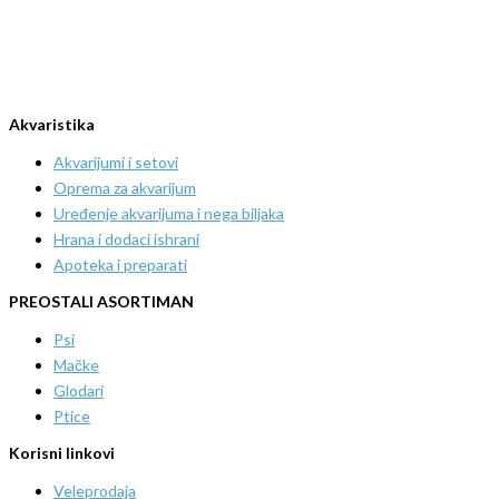
Akvaristika
Akvarijumi i setovi
Oprema za akvarijum
Uređenje akvarijuma i nega biljaka
Hrana i dodaci ishrani
Apoteka i preparati
PREOSTALI ASORTIMAN
Psi
Mačke
Glodari
Ptice
Korisni linkovi
Veleprodaja