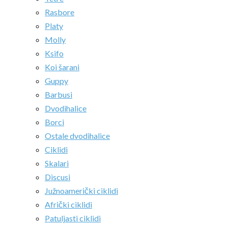
Rasbore
Platy
Molly
Ksifo
Koi šarani
Guppy
Barbusi
Dvodihalice
Borci
Ostale dvodihalice
Ciklidi
Skalari
Discusi
Južnoamerički ciklidi
Afrički ciklidi
Patuljasti ciklidi