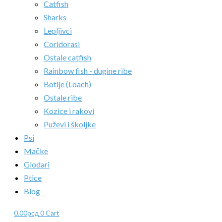
Catfish
Sharks
Lepljivci
Coridorasi
Ostale catfish
Rainbow fish - dugine ribe
Botije (Loach)
Ostale ribe
Kozice i rakovi
Puževi i školjke
Psi
Mačke
Glodari
Ptice
Blog
0.00
рсд
0
Cart