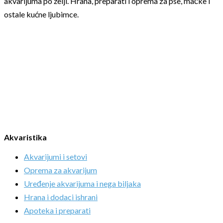
akvarijuma po želji. Hrana, preparati i oprema za pse, mačke i
ostale kućne ljubimce.
Akvaristika
Akvarijumi i setovi
Oprema za akvarijum
Uređenje akvarijuma i nega biljaka
Hrana i dodaci ishrani
Apoteka i preparati