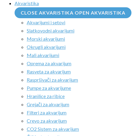
Akvaristika
CLOSE AKVARISTIKA
OPEN AKVARISTIKA
Akvarijumi i setovi
Slatkovodni akvarijumi
Morski akvarijumi
Okrugli akvarijumi
Mali akvarijumi
Oprema za akvarijum
Rasveta za akvarijum
Raspršivači za akvarijum
Pumpe za akvarijume
Hranilice za ribice
Grejači za akvarijum
Filteri za akvarijum
Crevo za akvarijum
CO2 Sistem za akvarijum