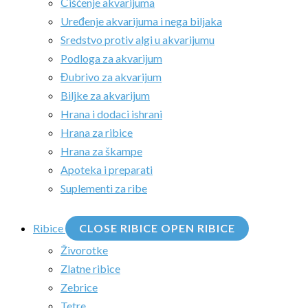
Čišćenje akvarijuma
Uređenje akvarijuma i nega biljaka
Sredstvo protiv algi u akvarijumu
Podloga za akvarijum
Đubrivo za akvarijum
Biljke za akvarijum
Hrana i dodaci ishrani
Hrana za ribice
Hrana za škampe
Apoteka i preparati
Suplementi za ribe
Ribice
CLOSE RIBICE
OPEN RIBICE
Živorotke
Zlatne ribice
Zebrice
Tetre