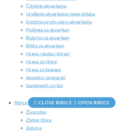
Čišćenje akvarijuma
Uređenje akvarijuma i nega biljaka
Sredstvo protiv algi u akvarijumu
Podloga za akvarijum
Đubrivo za akvarijum
Biljke za akvarijum
Hrana i dodaci ishrani
Hrana za ribice
Hrana za škampe
Apoteka i preparati
Suplementi za ribe
Ribice
CLOSE RIBICE
OPEN RIBICE
Živorotke
Zlatne ribice
Zebrice