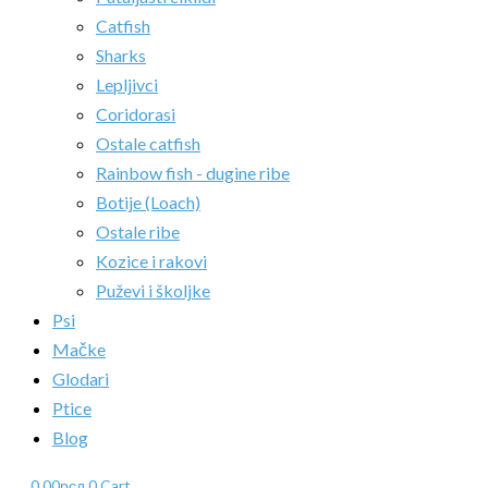
Catfish
Sharks
Lepljivci
Coridorasi
Ostale catfish
Rainbow fish - dugine ribe
Botije (Loach)
Ostale ribe
Kozice i rakovi
Puževi i školjke
Psi
Mačke
Glodari
Ptice
Blog
0.00
рсд
0
Cart