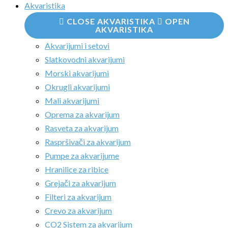
Akvaristika
CLOSE AKVARISTIKA
OPEN
AKVARISTIKA
Akvarijumi i setovi
Slatkovodni akvarijumi
Morski akvarijumi
Okrugli akvarijumi
Mali akvarijumi
Oprema za akvarijum
Rasveta za akvarijum
Raspršivači za akvarijum
Pumpe za akvarijume
Hranilice za ribice
Grejači za akvarijum
Filteri za akvarijum
Crevo za akvarijum
CO2 Sistem za akvarijum