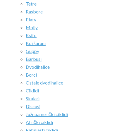
Tetre
Rasbore
Platy
Molly
Ksifo
Koi šarani
Guppy
Barbusi
Dvodihalice
Borci
Ostale dvodihalice
Ciklidi
Skalari
Discusi
Južnoamerički ciklidi
Afrički ciklidi
Patuljasti ciklidi