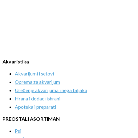
Akvaristika
Akvarijumi i setovi
Oprema za akvarijum
Uređenje akvarijuma i nega biljaka
Hrana i dodaci ishrani
Apoteka i preparati
PREOSTALI ASORTIMAN
Psi