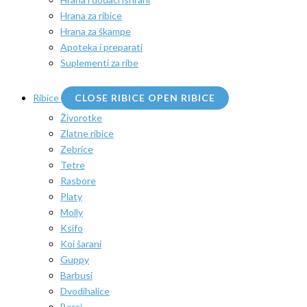
Hrana za ribice
Hrana za škampe
Apoteka i preparati
Suplementi za ribe
Ribice
CLOSE RIBICE
OPEN RIBICE
Živorotke
Zlatne ribice
Zebrice
Tetre
Rasbore
Platy
Molly
Ksifo
Koi šarani
Guppy
Barbusi
Dvodihalice
Borci