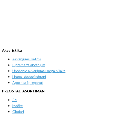
Akvaristika
Akvarijumi i setovi
Oprema za akvarijum
Uređenje akvarijuma i nega biljaka
Hrana i dodaci ishrani
Apoteka i preparati
PREOSTALI ASORTIMAN
Psi
Mačke
Glodari