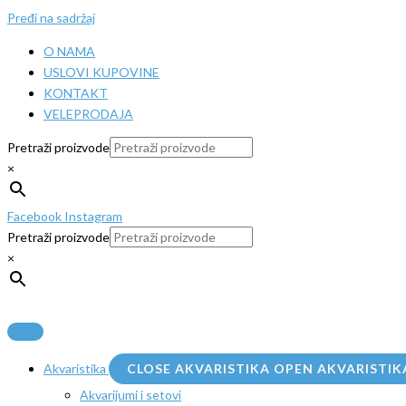
Pređi na sadržaj
O NAMA
USLOVI KUPOVINE
KONTAKT
VELEPRODAJA
Pretraži proizvode
×
Facebook
Instagram
Pretraži proizvode
×
Akvaristika
CLOSE AKVARISTIKA
OPEN AKVARISTIK
Akvarijumi i setovi