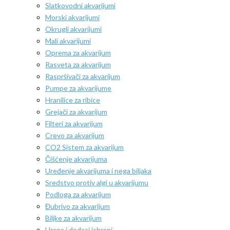
Slatkovodni akvarijumi
Morski akvarijumi
Okrugli akvarijumi
Mali akvarijumi
Oprema za akvarijum
Rasveta za akvarijum
Raspršivači za akvarijum
Pumpe za akvarijume
Hranilice za ribice
Grejači za akvarijum
Filteri za akvarijum
Crevo za akvarijum
CO2 Sistem za akvarijum
Čišćenje akvarijuma
Uređenje akvarijuma i nega biljaka
Sredstvo protiv algi u akvarijumu
Podloga za akvarijum
Đubrivo za akvarijum
Biljke za akvarijum
Hrana i dodaci ishrani