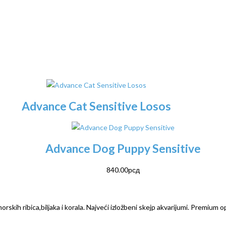
Advance Cat Sensitive Losos
Advance Dog Puppy Sensitive
840.00
рсд
rskih ribica,biljaka i korala. Najveći izložbeni skejp akvarijumi. Premium o