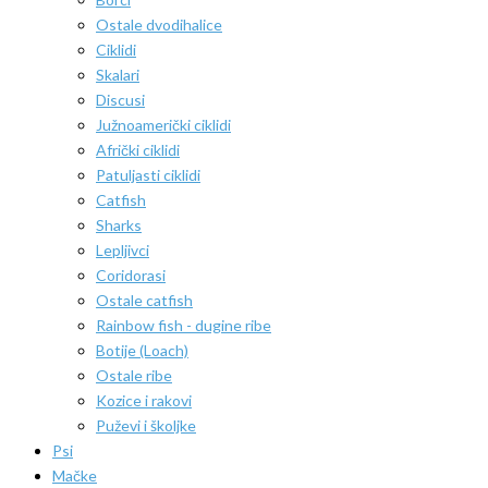
Ostale dvodihalice
Ciklidi
Skalari
Discusi
Južnoamerički ciklidi
Afrički ciklidi
Patuljasti ciklidi
Catfish
Sharks
Lepljivci
Coridorasi
Ostale catfish
Rainbow fish - dugine ribe
Botije (Loach)
Ostale ribe
Kozice i rakovi
Puževi i školjke
Psi
Mačke