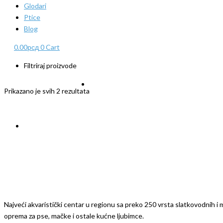
Glodari
Ptice
Blog
0.00
рсд
0
Cart
Filtriraj proizvode
Prikazano je svih 2 rezultata
Najveći akvaristički centar u regionu sa preko 250 vrsta slatkovodnih i mo
oprema za pse, mačke i ostale kućne ljubimce.