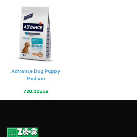
Advance Dog Puppy
Medium
720.00
рсд