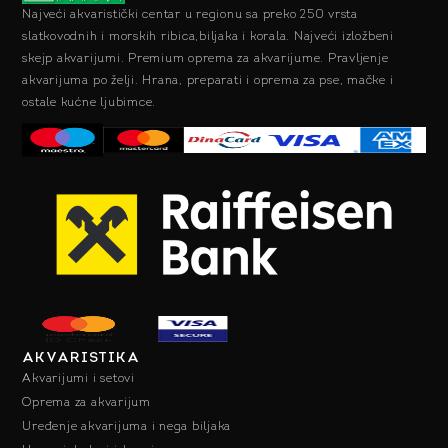
Najveći akvaristički centar u regionu sa preko 250 vrsta
slatkovodnih i morskih ribica,biljaka i korala. Najveći izložbeni
skejp akvarijumi. Premium oprema za akvarijume. Pravljenje
akvarijuma po želji. Hrana, preparati i oprema za pse, mačke i
ostale kućne ljubimce.
AKVARISTIKA
Akvarijumi i setovi
Oprema za akvarijum
Uređenje akvarijuma i nega biljaka