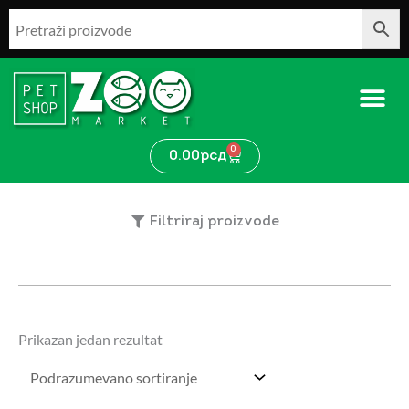
Pređi
na
sadržaj
0
Cart
0.00
рсд
Filtriraj proizvode
Prikazan jedan rezultat