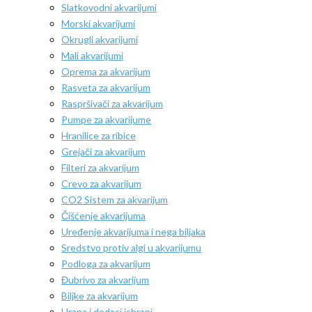
Slatkovodni akvarijumi
Morski akvarijumi
Okrugli akvarijumi
Mali akvarijumi
Oprema za akvarijum
Rasveta za akvarijum
Raspršivači za akvarijum
Pumpe za akvarijume
Hranilice za ribice
Grejači za akvarijum
Filteri za akvarijum
Crevo za akvarijum
CO2 Sistem za akvarijum
Čišćenje akvarijuma
Uređenje akvarijuma i nega biljaka
Sredstvo protiv algi u akvarijumu
Podloga za akvarijum
Đubrivo za akvarijum
Biljke za akvarijum
Hrana i dodaci ishrani