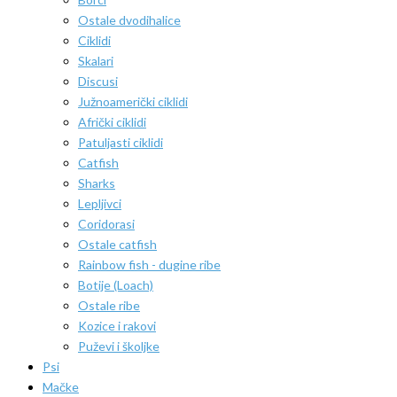
Ostale dvodihalice
Ciklidi
Skalari
Discusi
Južnoamerički ciklidi
Afrički ciklidi
Patuljasti ciklidi
Catfish
Sharks
Lepljivci
Coridorasi
Ostale catfish
Rainbow fish - dugine ribe
Botije (Loach)
Ostale ribe
Kozice i rakovi
Puževi i školjke
Psi
Mačke