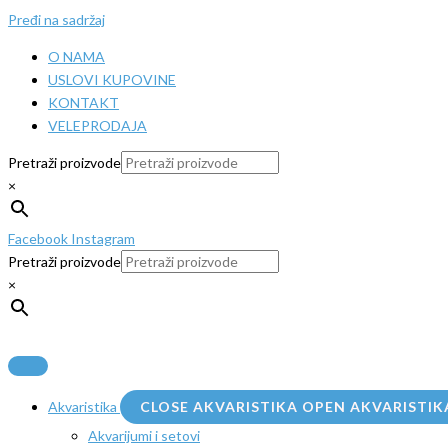
Pređi na sadržaj
O NAMA
USLOVI KUPOVINE
KONTAKT
VELEPRODAJA
Pretraži proizvode
×
Facebook
Instagram
Pretraži proizvode
×
Akvaristika
CLOSE AKVARISTIKA
OPEN AKVARISTIK
Akvarijumi i setovi