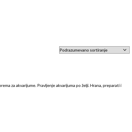
prema za akvarijume. Pravljenje akvarijuma po želji. Hrana, preparati i