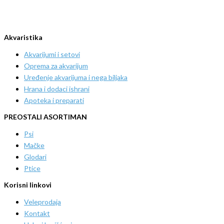
Akvaristika
Akvarijumi i setovi
Oprema za akvarijum
Uređenje akvarijuma i nega biljaka
Hrana i dodaci ishrani
Apoteka i preparati
PREOSTALI ASORTIMAN
Psi
Mačke
Glodari
Ptice
Korisni linkovi
Veleprodaja
Kontakt