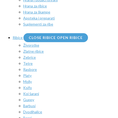
Hrana za ribice
Hrana za škampe
Apoteka i preparati
Suplementi za ribe
Ribice
CLOSE RIBICE
OPEN RIBICE
Živorotke
Zlatne ribice
Zebrice
Tetre
Rasbore
Platy
Molly
Ksifo
Koi šarani
Guppy
Barbusi
Dvodihalice
Borci