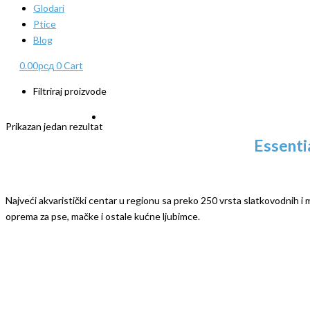
Glodari
Ptice
Blog
0.00
рсд
0
Cart
Filtriraj proizvode
Prikazan jedan rezultat
Essentia
Najveći akvaristički centar u regionu sa preko 250 vrsta slatkovodnih i mo
oprema za pse, mačke i ostale kućne ljubimce.