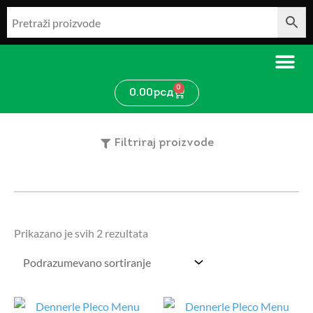
Pređi
na
sadržaj
0
Cart
0.00
рсд
Filtriraj proizvode
Prikazano je svih 2 rezultata