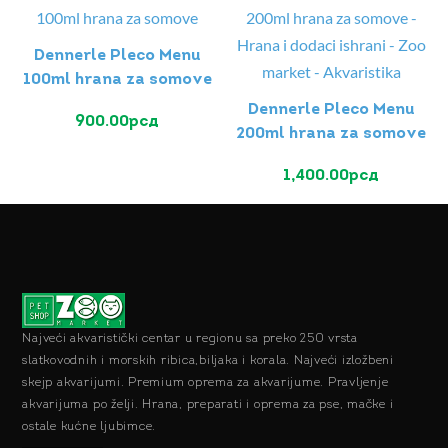
Dennerle Pleco Menu
100ml hrana za somove
Dennerle Pleco Menu
900.00
рсд
200ml hrana za somove
1,400.00
рсд
Najveći akvaristički centar u regionu sa preko 250 vrsta
slatkovodnih i morskih ribica,biljaka i korala. Najveći izložbeni
skejp akvarijumi. Premium oprema za akvarijume. Pravljenje
akvarijuma po želji. Hrana, preparati i oprema za pse, mačke i
ostale kućne ljubimce.