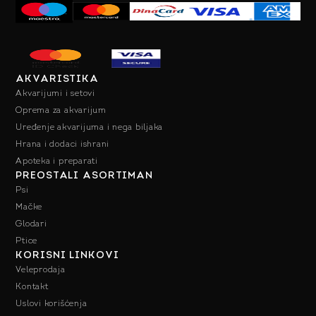
AKVARISTIKA
Akvarijumi i setovi
Oprema za akvarijum
Uređenje akvarijuma i nega biljaka
Hrana i dodaci ishrani
Apoteka i preparati
PREOSTALI ASORTIMAN
Psi
Mačke
Glodari
Ptice
KORISNI LINKOVI
Veleprodaja
Kontakt
Uslovi korišćenja