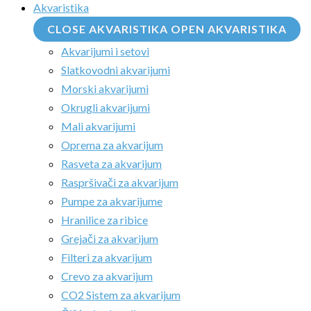
Akvaristika
CLOSE AKVARISTIKA
OPEN AKVARISTIKA
Akvarijumi i setovi
Slatkovodni akvarijumi
Morski akvarijumi
Okrugli akvarijumi
Mali akvarijumi
Oprema za akvarijum
Rasveta za akvarijum
Raspršivači za akvarijum
Pumpe za akvarijume
Hranilice za ribice
Grejači za akvarijum
Filteri za akvarijum
Crevo za akvarijum
CO2 Sistem za akvarijum