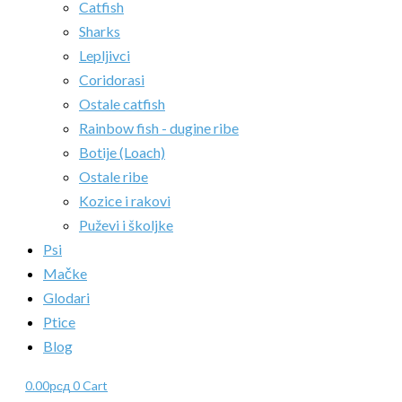
Catfish
Sharks
Lepljivci
Coridorasi
Ostale catfish
Rainbow fish - dugine ribe
Botije (Loach)
Ostale ribe
Kozice i rakovi
Puževi i školjke
Psi
Mačke
Glodari
Ptice
Blog
0.00
рсд
0
Cart