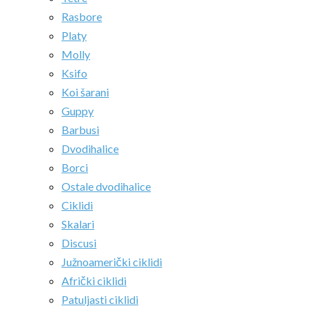
Rasbore
Platy
Molly
Ksifo
Koi šarani
Guppy
Barbusi
Dvodihalice
Borci
Ostale dvodihalice
Ciklidi
Skalari
Discusi
Južnoamerički ciklidi
Afrički ciklidi
Patuljasti ciklidi