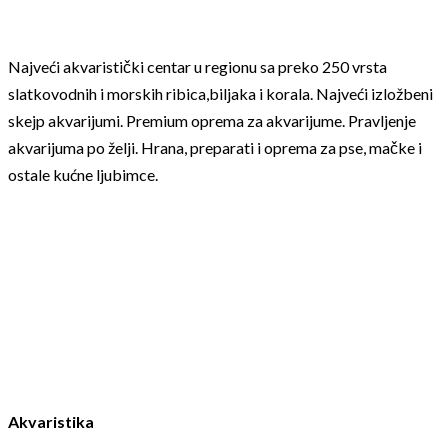
Najveći akvaristički centar u regionu sa preko 250 vrsta
slatkovodnih i morskih ribica,biljaka i korala. Najveći izložbeni
skejp akvarijumi. Premium oprema za akvarijume. Pravljenje
akvarijuma po želji. Hrana, preparati i oprema za pse, mačke i
ostale kućne ljubimce.
Akvaristika