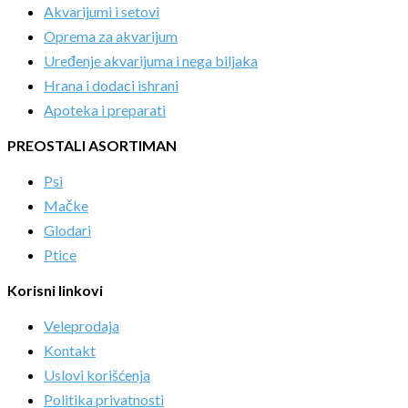
Akvarijumi i setovi
Oprema za akvarijum
Uređenje akvarijuma i nega biljaka
Hrana i dodaci ishrani
Apoteka i preparati
PREOSTALI ASORTIMAN
Psi
Mačke
Glodari
Ptice
Korisni linkovi
Veleprodaja
Kontakt
Uslovi korišćenja
Politika privatnosti