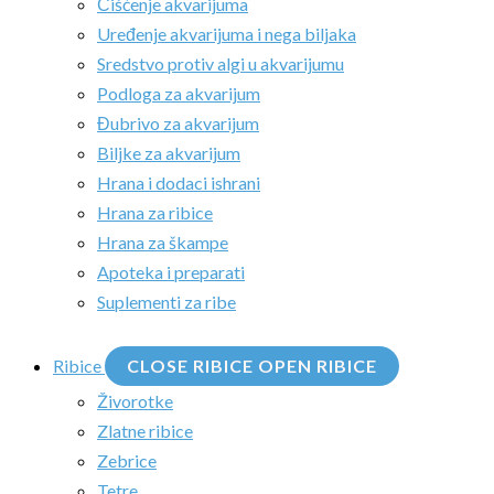
Čišćenje akvarijuma
Uređenje akvarijuma i nega biljaka
Sredstvo protiv algi u akvarijumu
Podloga za akvarijum
Đubrivo za akvarijum
Biljke za akvarijum
Hrana i dodaci ishrani
Hrana za ribice
Hrana za škampe
Apoteka i preparati
Suplementi za ribe
Ribice
CLOSE RIBICE
OPEN RIBICE
Živorotke
Zlatne ribice
Zebrice
Tetre