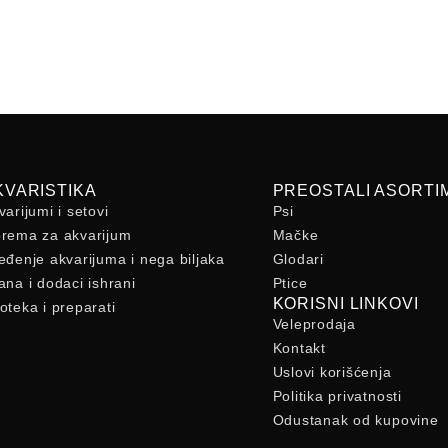
KVARISTIKA
PREOSTALI ASORTI
varijumi i setovi
Psi
rema za akvarijum
Mačke
eđenje akvarijuma i nega biljaka
Glodari
ana i dodaci ishrani
Ptice
KORISNI LINKOVI
oteka i preparati
Veleprodaja
Kontakt
Uslovi korišćenja
Politika privatnosti
Odustanak od kupovine