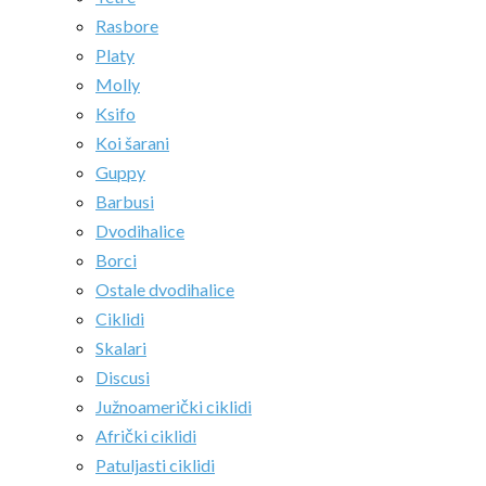
Rasbore
Platy
Molly
Ksifo
Koi šarani
Guppy
Barbusi
Dvodihalice
Borci
Ostale dvodihalice
Ciklidi
Skalari
Discusi
Južnoamerički ciklidi
Afrički ciklidi
Patuljasti ciklidi