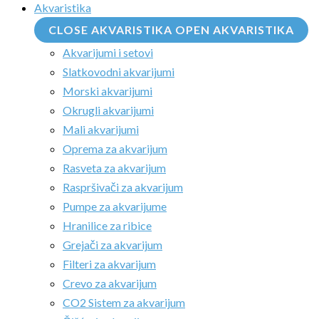
Akvaristika
CLOSE AKVARISTIKA
OPEN AKVARISTIKA
Akvarijumi i setovi
Slatkovodni akvarijumi
Morski akvarijumi
Okrugli akvarijumi
Mali akvarijumi
Oprema za akvarijum
Rasveta za akvarijum
Raspršivači za akvarijum
Pumpe za akvarijume
Hranilice za ribice
Grejači za akvarijum
Filteri za akvarijum
Crevo za akvarijum
CO2 Sistem za akvarijum