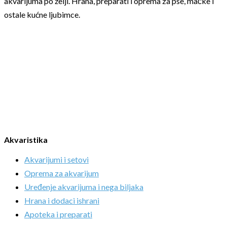
akvarijuma po želji. Hrana, preparati i oprema za pse, mačke i
ostale kućne ljubimce.
Akvaristika
Akvarijumi i setovi
Oprema za akvarijum
Uređenje akvarijuma i nega biljaka
Hrana i dodaci ishrani
Apoteka i preparati