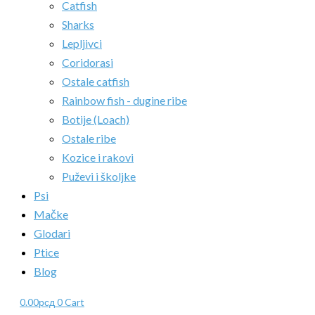
Catfish
Sharks
Lepljivci
Coridorasi
Ostale catfish
Rainbow fish - dugine ribe
Botije (Loach)
Ostale ribe
Kozice i rakovi
Puževi i školjke
Psi
Mačke
Glodari
Ptice
Blog
0.00
рсд
0
Cart