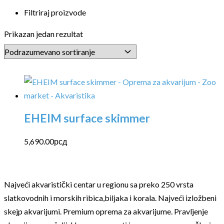
Filtriraj proizvode
Prikazan jedan rezultat
EHEIM surface skimmer
5,690.00
рсд
Najveći akvaristički centar u regionu sa preko 250 vrsta
slatkovodnih i morskih ribica,biljaka i korala. Najveći izložbeni
skejp akvarijumi. Premium oprema za akvarijume. Pravljenje