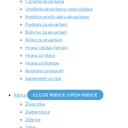
Čišćenje akvarijuma
Uređenje akvarijuma i nega biljaka
Sredstvo protiv algi u akvarijumu
Podloga za akvarijum
Đubrivo za akvarijum
Biljke za akvarijum
Hrana i dodaci ishrani
Hrana za ribice
Hrana za škampe
Apoteka i preparati
Suplementi za ribe
Ribice
CLOSE RIBICE
OPEN RIBICE
Živorotke
Zlatne ribice
Zebrice
Tetre