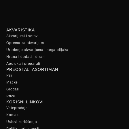
AKVARISTIKA
Akvarijumi i setovi
Oprema za akvarijum
Uređenje akvarijuma i nega biljaka
Hrana i dodaci ishrani
Apoteka i preparati
PREOSTALI ASORTIMAN
Psi
Mačke
Glodari
Ptice
KORISNI LINKOVI
Veleprodaja
Kontakt
Uslovi korišćenja
Politika privatnosti