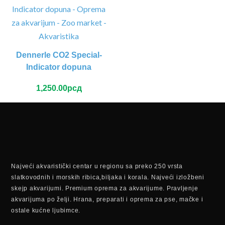
Dennerle CO2 Special-
Indicator dopuna
1,250.00
рсд
Najveći akvaristički centar u regionu sa preko 250 vrsta
slatkovodnih i morskih ribica,biljaka i korala. Najveći izložbeni
skejp akvarijumi. Premium oprema za akvarijume. Pravljenje
akvarijuma po želji. Hrana, preparati i oprema za pse, mačke i
ostale kućne ljubimce.