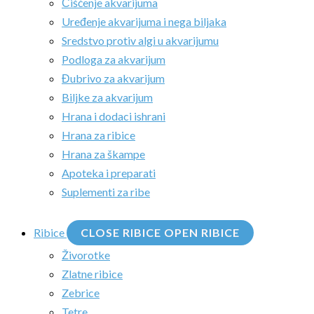
Čišćenje akvarijuma
Uređenje akvarijuma i nega biljaka
Sredstvo protiv algi u akvarijumu
Podloga za akvarijum
Đubrivo za akvarijum
Biljke za akvarijum
Hrana i dodaci ishrani
Hrana za ribice
Hrana za škampe
Apoteka i preparati
Suplementi za ribe
Ribice
CLOSE RIBICE
OPEN RIBICE
Živorotke
Zlatne ribice
Zebrice
Tetre