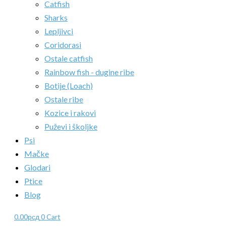
Catfish
Sharks
Lepljivci
Coridorasi
Ostale catfish
Rainbow fish - dugine ribe
Botije (Loach)
Ostale ribe
Kozice i rakovi
Puževi i školjke
Psi
Mačke
Glodari
Ptice
Blog
0.00
рсд
0
Cart