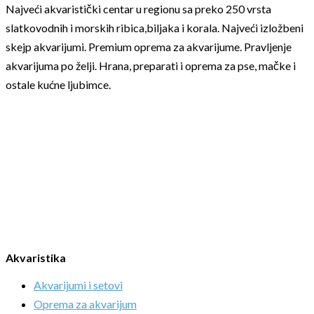
Najveći akvaristički centar u regionu sa preko 250 vrsta
slatkovodnih i morskih ribica,biljaka i korala. Najveći izložbeni
skejp akvarijumi. Premium oprema za akvarijume. Pravljenje
akvarijuma po želji. Hrana, preparati i oprema za pse, mačke i
ostale kućne ljubimce.
Akvaristika
Akvarijumi i setovi
Oprema za akvarijum