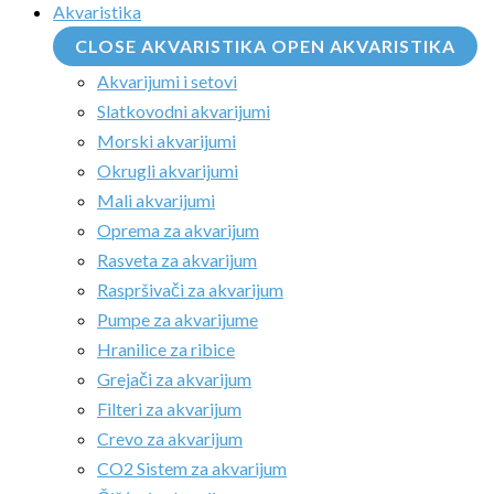
Akvaristika
CLOSE AKVARISTIKA
OPEN AKVARISTIKA
Akvarijumi i setovi
Slatkovodni akvarijumi
Morski akvarijumi
Okrugli akvarijumi
Mali akvarijumi
Oprema za akvarijum
Rasveta za akvarijum
Raspršivači za akvarijum
Pumpe za akvarijume
Hranilice za ribice
Grejači za akvarijum
Filteri za akvarijum
Crevo za akvarijum
CO2 Sistem za akvarijum