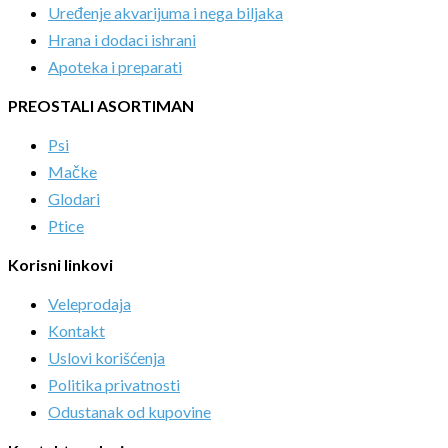
Uređenje akvarijuma i nega biljaka
Hrana i dodaci ishrani
Apoteka i preparati
PREOSTALI ASORTIMAN
Psi
Mačke
Glodari
Ptice
Korisni linkovi
Veleprodaja
Kontakt
Uslovi korišćenja
Politika privatnosti
Odustanak od kupovine