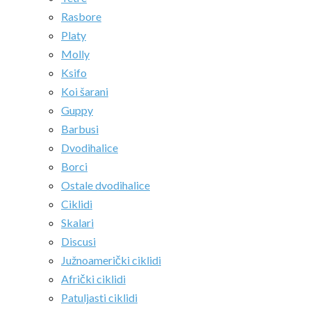
Rasbore
Platy
Molly
Ksifo
Koi šarani
Guppy
Barbusi
Dvodihalice
Borci
Ostale dvodihalice
Ciklidi
Skalari
Discusi
Južnoamerički ciklidi
Afrički ciklidi
Patuljasti ciklidi