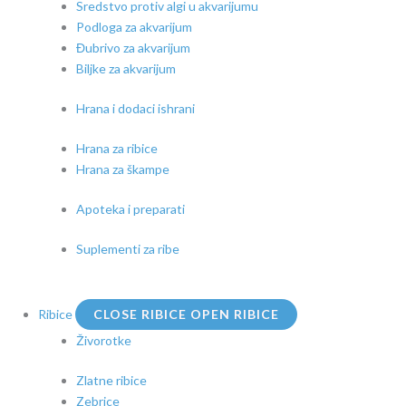
Sredstvo protiv algi u akvarijumu
Podloga za akvarijum
Đubrivo za akvarijum
Biljke za akvarijum
Hrana i dodaci ishrani
Hrana za ribice
Hrana za škampe
Apoteka i preparati
Suplementi za ribe
Ribice
CLOSE RIBICE
OPEN RIBICE
Živorotke
Zlatne ribice
Zebrice