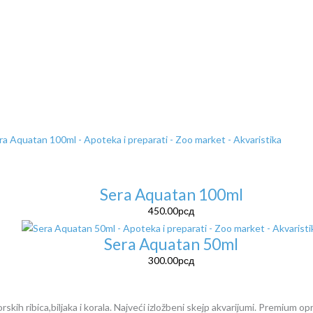
Sera Aquatan 100ml
450.00
рсд
Sera Aquatan 50ml
300.00
рсд
kih ribica,biljaka i korala. Najveći izložbeni skejp akvarijumi. Premium opr