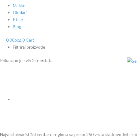
Mačke
Glodari
Ptice
Blog
0.00
рсд
0
Cart
Filtriraj proizvode
Prikazano je svih 2 rezultata
Najveći akvaristički centar u regionu sa preko 250 vrsta slatkovodnih i mors