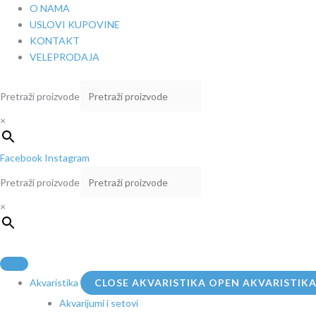
Pređi
O NAMA
na
USLOVI KUPOVINE
sadržaj
KONTAKT
VELEPRODAJA
Pretraži proizvode
×
Facebook
Instagram
Pretraži proizvode
×
Akvaristika
CLOSE AKVARISTIKA
OPEN AKVARISTIK
Akvarijumi i setovi