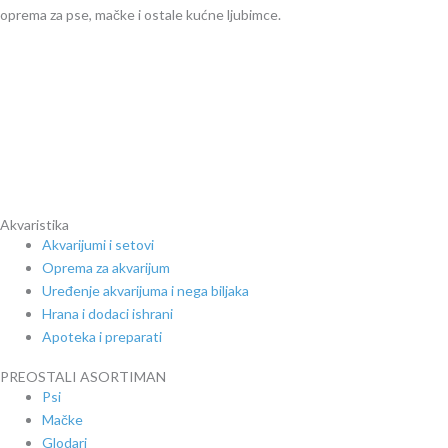
oprema za pse, mačke i ostale kućne ljubimce.
Akvaristika
Akvarijumi i setovi
Oprema za akvarijum
Uređenje akvarijuma i nega biljaka
Hrana i dodaci ishrani
Apoteka i preparati
PREOSTALI ASORTIMAN
Psi
Mačke
Glodari