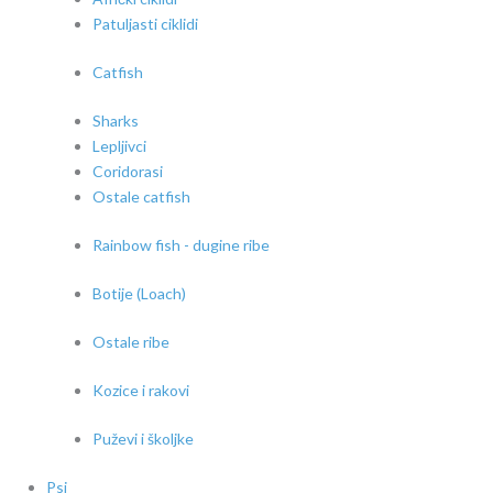
Patuljasti ciklidi
Catfish
Sharks
Lepljivci
Coridorasi
Ostale catfish
Rainbow fish - dugine ribe
Botije (Loach)
Ostale ribe
Kozice i rakovi
Puževi i školjke
Psi