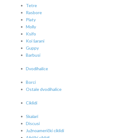
Tetre
Rasbore
Platy
Molly
Ksifo
Koi šarani
Guppy
Barbusi
Dvodihalice
Borci
Ostale dvodihalice
Ciklidi
Skalari
Discusi
Južnoamerički ciklidi
Afrički ciklidi