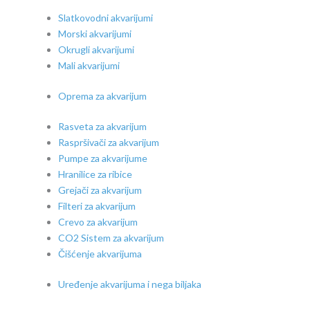
Slatkovodni akvarijumi
Morski akvarijumi
Okrugli akvarijumi
Mali akvarijumi
Oprema za akvarijum
Rasveta za akvarijum
Raspršivači za akvarijum
Pumpe za akvarijume
Hranilice za ribice
Grejači za akvarijum
Filteri za akvarijum
Crevo za akvarijum
CO2 Sistem za akvarijum
Čišćenje akvarijuma
Uređenje akvarijuma i nega biljaka