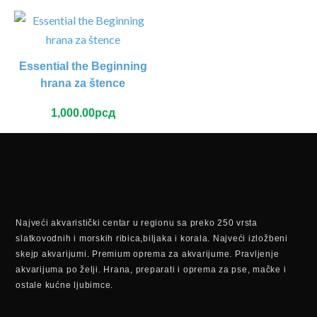
Essential the Beginning
hrana za štence
1,000.00
рсд
Najveći akvaristički centar u regionu sa preko 250 vrsta
slatkovodnih i morskih ribica,biljaka i korala. Najveći izložbeni
skejp akvarijumi. Premium oprema za akvarijume. Pravljenje
akvarijuma po želji. Hrana, preparati i oprema za pse, mačke i
ostale kućne ljubimce.