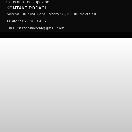
Odustanak od kupovine
KONTAKT PODACI
Adresa: Bulevar Cara Lazara 98, 21000 Novi Sad
Telefon: 021 3010485
Email: nszoomarket@gmail.com