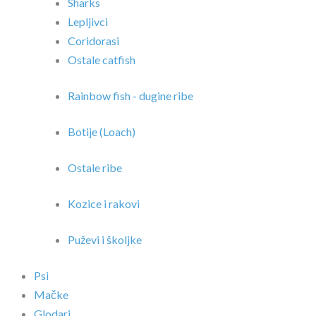
Sharks
Lepljivci
Coridorasi
Ostale catfish
Rainbow fish - dugine ribe
Botije (Loach)
Ostale ribe
Kozice i rakovi
Puževi i školjke
Psi
Mačke
Glodari