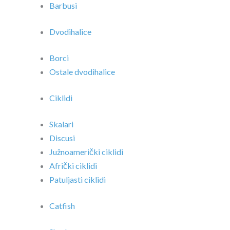
Barbusi
Dvodihalice
Borci
Ostale dvodihalice
Ciklidi
Skalari
Discusi
Južnoamerički ciklidi
Afrički ciklidi
Patuljasti ciklidi
Catfish