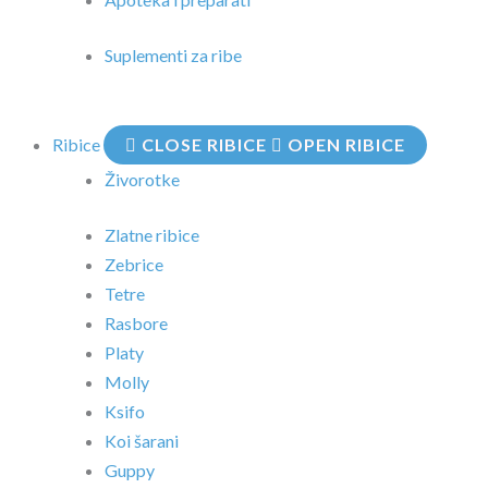
Suplementi za ribe
Ribice
CLOSE RIBICE
OPEN RIBICE
Živorotke
Zlatne ribice
Zebrice
Tetre
Rasbore
Platy
Molly
Ksifo
Koi šarani
Guppy