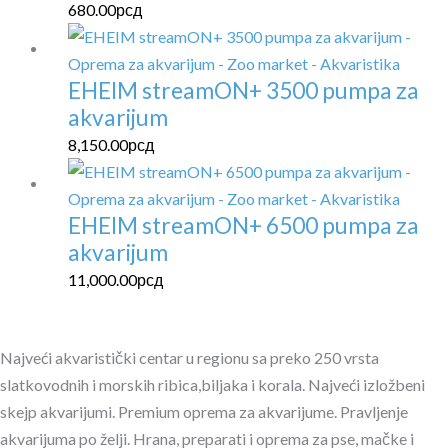
680.00
рсд
EHEIM streamON+ 3500 pumpa za
akvarijum
8,150.00
рсд
EHEIM streamON+ 6500 pumpa za
akvarijum
11,000.00
рсд
Najveći akvaristički centar u regionu sa preko 250 vrsta
slatkovodnih i morskih ribica,biljaka i korala. Najveći izložbeni
skejp akvarijumi. Premium oprema za akvarijume. Pravljenje
akvarijuma po želji. Hrana, preparati i oprema za pse, mačke i