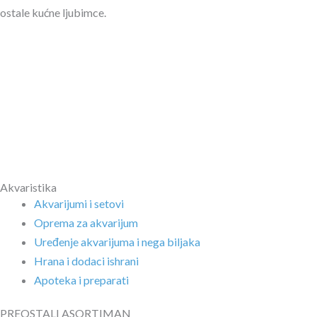
ostale kućne ljubimce.
Akvaristika
Akvarijumi i setovi
Oprema za akvarijum
Uređenje akvarijuma i nega biljaka
Hrana i dodaci ishrani
Apoteka i preparati
PREOSTALI ASORTIMAN