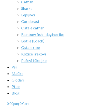
Catfish
Sharks
Lepljivci
Coridorasi
Ostale catfish
Rainbow fish - dugine ribe
Botije (Loach)
Ostale ribe
Kozice i rakovi
Puževi i školjke
Psi
Mačke
Glodari
Ptice
Blog
0.00
рсд
0
Cart