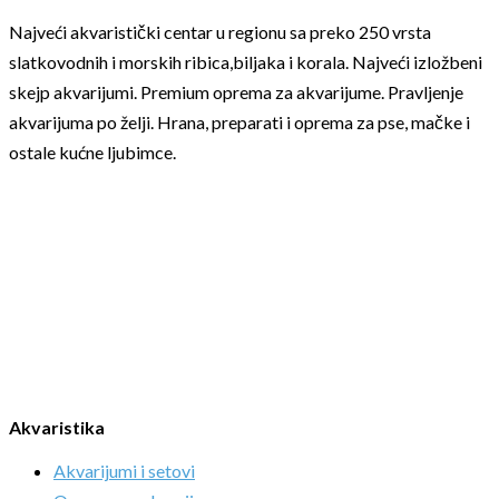
Najveći akvaristički centar u regionu sa preko 250 vrsta
slatkovodnih i morskih ribica,biljaka i korala. Najveći izložbeni
skejp akvarijumi. Premium oprema za akvarijume. Pravljenje
akvarijuma po želji. Hrana, preparati i oprema za pse, mačke i
ostale kućne ljubimce.
Akvaristika
Akvarijumi i setovi