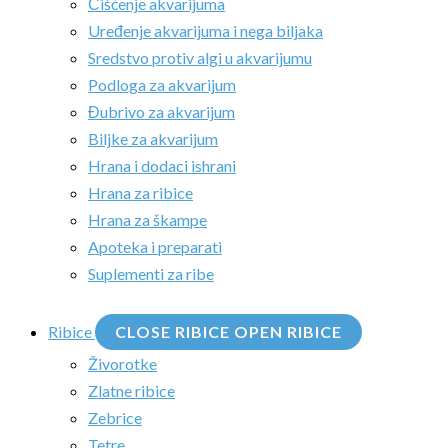
Čišćenje akvarijuma
Uređenje akvarijuma i nega biljaka
Sredstvo protiv algi u akvarijumu
Podloga za akvarijum
Đubrivo za akvarijum
Biljke za akvarijum
Hrana i dodaci ishrani
Hrana za ribice
Hrana za škampe
Apoteka i preparati
Suplementi za ribe
Ribice
CLOSE RIBICE
OPEN RIBICE
Živorotke
Zlatne ribice
Zebrice
Tetre