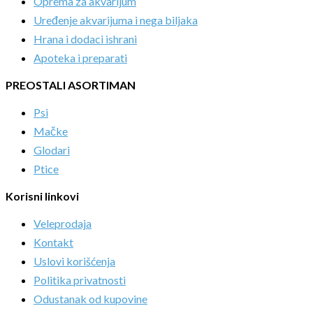
Oprema za akvarijum
Uređenje akvarijuma i nega biljaka
Hrana i dodaci ishrani
Apoteka i preparati
PREOSTALI ASORTIMAN
Psi
Mačke
Glodari
Ptice
Korisni linkovi
Veleprodaja
Kontakt
Uslovi korišćenja
Politika privatnosti
Odustanak od kupovine