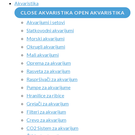
Akvaristika
CLOSE AKVARISTIKA
OPEN AKVARISTIKA
Akvarijumi i setovi
Slatkovodni akvarijumi
Morski akvarijumi
Okrugli akvarijumi
Mali akvarijumi
Oprema za akvarijum
Rasveta za akvarijum
Raspršivači za akvarijum
Pumpe za akvarijume
Hranilice za ribice
Grejači za akvarijum
Filteri za akvarijum
Crevo za akvarijum
CO2 Sistem za akvarijum