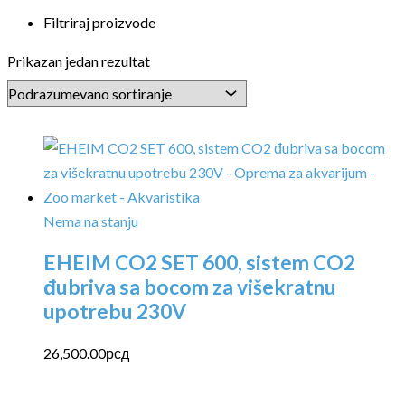
Filtriraj proizvode
Prikazan jedan rezultat
Nema na stanju
EHEIM CO2 SET 600, sistem CO2
đubriva sa bocom za višekratnu
upotrebu 230V
26,500.00
рсд