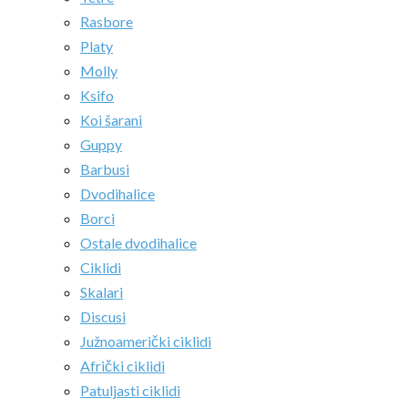
Rasbore
Platy
Molly
Ksifo
Koi šarani
Guppy
Barbusi
Dvodihalice
Borci
Ostale dvodihalice
Ciklidi
Skalari
Discusi
Južnoamerički ciklidi
Afrički ciklidi
Patuljasti ciklidi