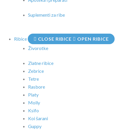
Suplementi za ribe
Ribice
CLOSE RIBICE
OPEN RIBICE
Živorotke
Zlatne ribice
Zebrice
Tetre
Rasbore
Platy
Molly
Ksifo
Koi šarani
Guppy