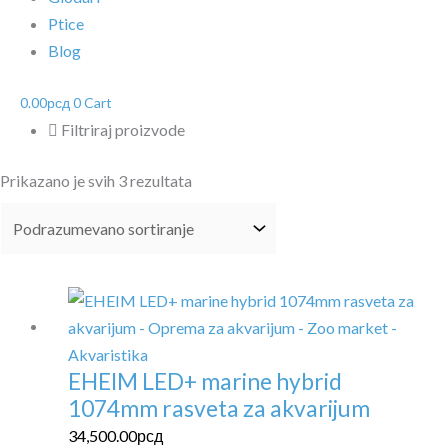
Ptice
Blog
0.00
рсд
0
Cart
Filtriraj proizvode
Prikazano je svih 3 rezultata
EHEIM LED+ marine hybrid
1074mm rasveta za akvarijum
34,500.00
рсд