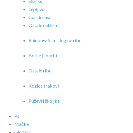
Sharks
Lepljivci
Coridorasi
Ostale catfish
Rainbow fish - dugine ribe
Botije (Loach)
Ostale ribe
Kozice i rakovi
Puževi i školjke
Psi
Mačke
Glodari