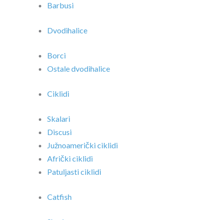
Barbusi
Dvodihalice
Borci
Ostale dvodihalice
Ciklidi
Skalari
Discusi
Južnoamerički ciklidi
Afrički ciklidi
Patuljasti ciklidi
Catfish