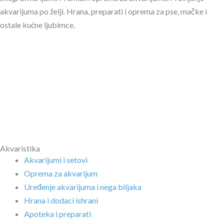
akvarijuma po želji. Hrana, preparati i oprema za pse, mačke i
ostale kućne ljubimce.
Akvaristika
Akvarijumi i setovi
Oprema za akvarijum
Uređenje akvarijuma i nega biljaka
Hrana i dodaci ishrani
Apoteka i preparati