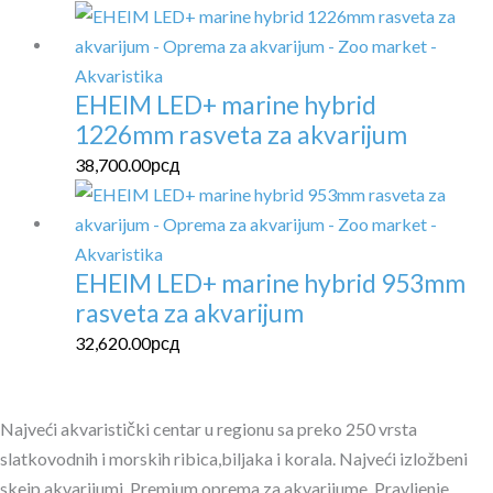
EHEIM LED+ marine hybrid
1226mm rasveta za akvarijum
38,700.00
рсд
EHEIM LED+ marine hybrid 953mm
rasveta za akvarijum
32,620.00
рсд
Najveći akvaristički centar u regionu sa preko 250 vrsta
slatkovodnih i morskih ribica,biljaka i korala. Najveći izložbeni
skejp akvarijumi. Premium oprema za akvarijume. Pravljenje