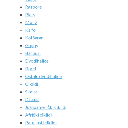
Rasbore
Platy
Molly
Ksifo
Koi šarani
Guppy
Barbusi
Dvodihalice
Borci
Ostale dvodihalice
Ciklidi
Skalari
Discusi
Južnoamerički ciklidi
Afrički ciklidi
Patuljasti ciklidi