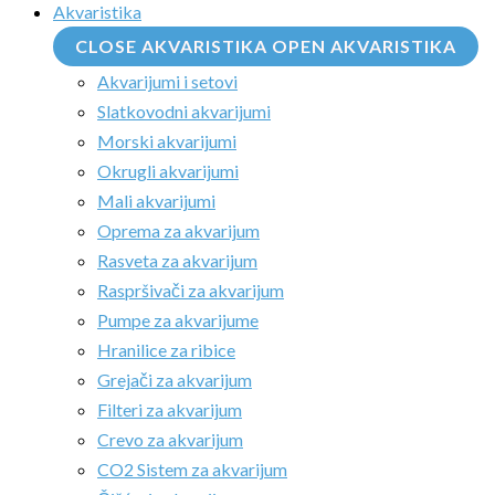
Akvaristika
CLOSE AKVARISTIKA
OPEN AKVARISTIKA
Akvarijumi i setovi
Slatkovodni akvarijumi
Morski akvarijumi
Okrugli akvarijumi
Mali akvarijumi
Oprema za akvarijum
Rasveta za akvarijum
Raspršivači za akvarijum
Pumpe za akvarijume
Hranilice za ribice
Grejači za akvarijum
Filteri za akvarijum
Crevo za akvarijum
CO2 Sistem za akvarijum