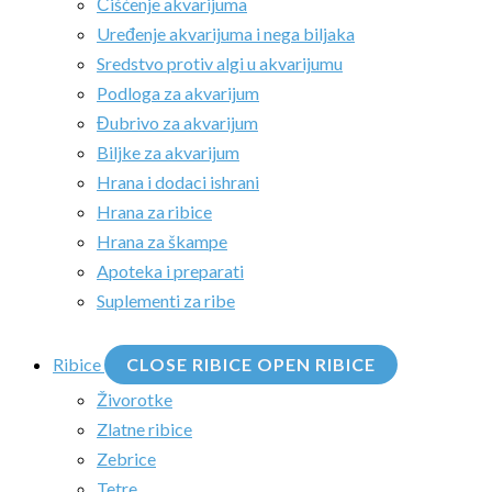
Čišćenje akvarijuma
Uređenje akvarijuma i nega biljaka
Sredstvo protiv algi u akvarijumu
Podloga za akvarijum
Đubrivo za akvarijum
Biljke za akvarijum
Hrana i dodaci ishrani
Hrana za ribice
Hrana za škampe
Apoteka i preparati
Suplementi za ribe
Ribice
CLOSE RIBICE
OPEN RIBICE
Živorotke
Zlatne ribice
Zebrice
Tetre