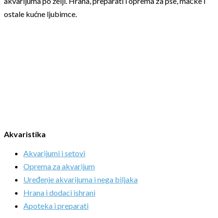
akvarijuma po želji. Hrana, preparati i oprema za pse, mačke i
ostale kućne ljubimce.
Akvaristika
Akvarijumi i setovi
Oprema za akvarijum
Uređenje akvarijuma i nega biljaka
Hrana i dodaci ishrani
Apoteka i preparati