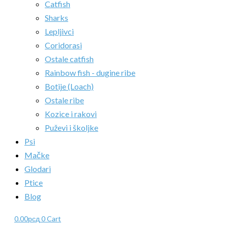
Catfish
Sharks
Lepljivci
Coridorasi
Ostale catfish
Rainbow fish - dugine ribe
Botije (Loach)
Ostale ribe
Kozice i rakovi
Puževi i školjke
Psi
Mačke
Glodari
Ptice
Blog
0.00
рсд
0
Cart