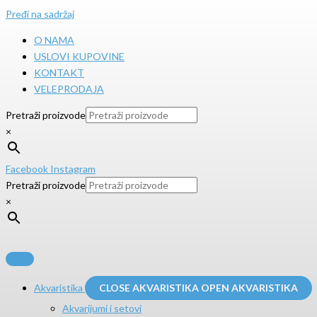
Pređi na sadržaj
O NAMA
USLOVI KUPOVINE
KONTAKT
VELEPRODAJA
Pretraži proizvode
×
Facebook
Instagram
Pretraži proizvode
×
Akvaristika
CLOSE AKVARISTIKA
OPEN AKVARISTIKA
Akvarijumi i setovi