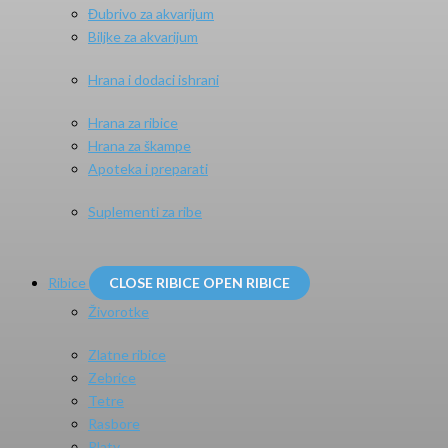
Đubrivo za akvarijum
Biljke za akvarijum
Hrana i dodaci ishrani
Hrana za ribice
Hrana za škampe
Apoteka i preparati
Suplementi za ribe
Ribice
CLOSE RIBICE
OPEN RIBICE
Živorotke
Zlatne ribice
Zebrice
Tetre
Rasbore
Platy