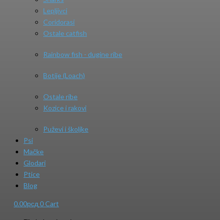
Lepljivci
Coridorasi
Ostale catfish
Rainbow fish - dugine ribe
Botije (Loach)
Ostale ribe
Kozice i rakovi
Puževi i školjke
Psi
Mačke
Glodari
Ptice
Blog
0.00
рсд
0
Cart