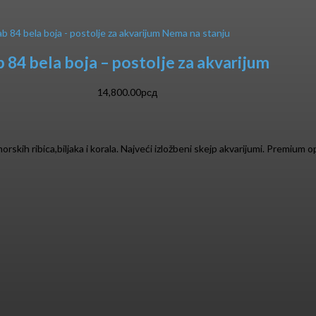
Nema na stanju
84 bela boja – postolje za akvarijum
14,800.00
рсд
rskih ribica,biljaka i korala. Najveći izložbeni skejp akvarijumi. Premium o