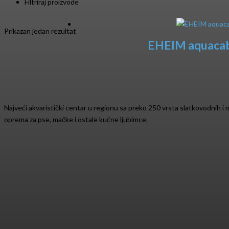
Filtriraj proizvode
Prikazan jedan rezultat
EHEIM aquacab 
Najveći akvaristički centar u regionu sa preko 250 vrsta slatkovodnih i mo
oprema za pse, mačke i ostale kućne ljubimce.