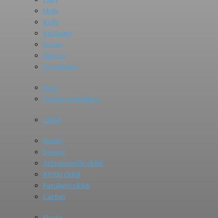
Molly
Ksifo
Koi šarani
Guppy
Barbusi
Dvodihalice
Borci
Ostale dvodihalice
Ciklidi
Skalari
Discusi
Južnoamerički ciklidi
Afrički ciklidi
Patuljasti ciklidi
Catfish
Sharks