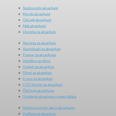
Slatkovodni akvarijumi
Morski akvarijumi
Okrugli akvarijumi
Mali akvarijumi
Oprema za akvarijum
Rasveta za akvarijum
Raspršivači za akvarijum
Pumpe za akvarijume
Hranilice za ribice
Grejači za akvarijum
Filteri za akvarijum
Crevo za akvarijum
CO2 Sistem za akvarijum
Čišćenje akvarijuma
Uređenje akvarijuma i nega biljaka
Sredstvo protiv algi u akvarijumu
Podloga za akvarijum