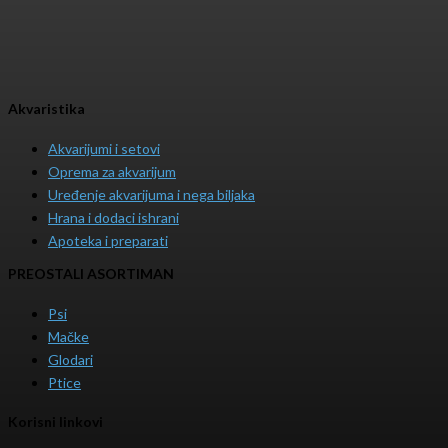
Akvaristika
Akvarijumi i setovi
Oprema za akvarijum
Uređenje akvarijuma i nega biljaka
Hrana i dodaci ishrani
Apoteka i preparati
PREOSTALI ASORTIMAN
Psi
Mačke
Glodari
Ptice
Korisni linkovi