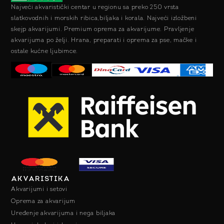
Najveći akvaristički centar u regionu sa preko 250 vrsta
slatkovodnih i morskih ribica,biljaka i korala. Najveći izložbeni
skejp akvarijumi. Premium oprema za akvarijume. Pravljenje
akvarijuma po želji. Hrana, preparati i oprema za pse, mačke i
ostale kućne ljubimce.
AKVARISTIKA
Akvarijumi i setovi
Oprema za akvarijum
Uređenje akvarijuma i nega biljaka