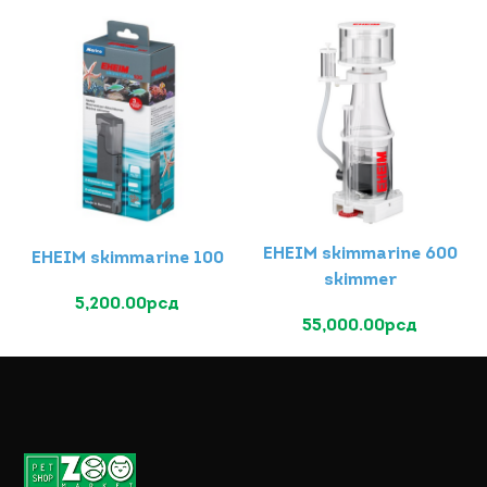
EHEIM skimmarine 600
EHEIM skimmarine 100
skimmer
5,200.00
рсд
55,000.00
рсд