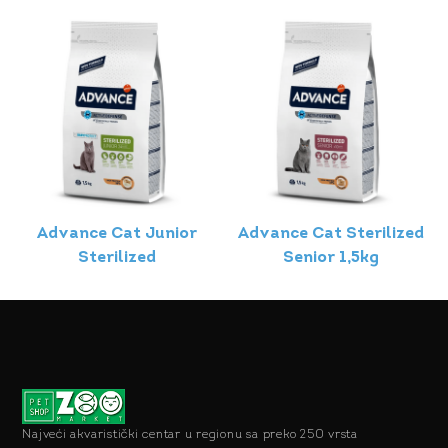
Advance Cat Junior
Advance Cat Sterilized
Sterilized
Senior 1,5kg
Najveći akvaristički centar u regionu sa preko 250 vrsta