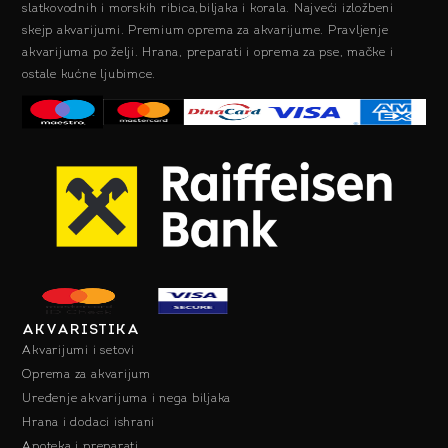
slatkovodnih i morskih ribica,biljaka i korala. Najveći izložbeni
skejp akvarijumi. Premium oprema za akvarijume. Pravljenje
akvarijuma po želji. Hrana, preparati i oprema za pse, mačke i
ostale kućne ljubimce.
AKVARISTIKA
Akvarijumi i setovi
Oprema za akvarijum
Uređenje akvarijuma i nega biljaka
Hrana i dodaci ishrani
Apoteka i preparati