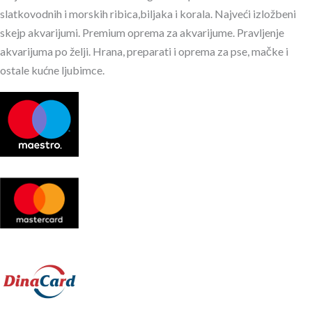
slatkovodnih i morskih ribica,biljaka i korala. Najveći izložbeni
skejp akvarijumi. Premium oprema za akvarijume. Pravljenje
akvarijuma po želji. Hrana, preparati i oprema za pse, mačke i
ostale kućne ljubimce.