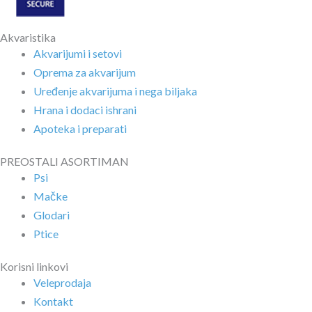
Akvaristika
Akvarijumi i setovi
Oprema za akvarijum
Uređenje akvarijuma i nega biljaka
Hrana i dodaci ishrani
Apoteka i preparati
PREOSTALI ASORTIMAN
Psi
Mačke
Glodari
Ptice
Korisni linkovi
Veleprodaja
Kontakt