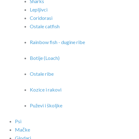
Sharks
Lepljivci
Coridorasi
Ostale catfish
Rainbow fish - dugine ribe
Botije (Loach)
Ostale ribe
Kozice i rakovi
Puževi i školjke
Psi
Mačke
Glodari