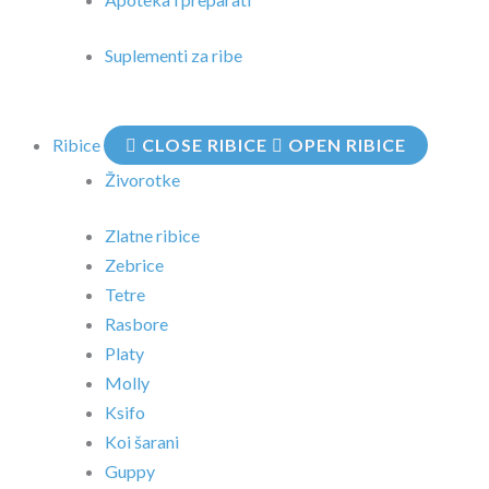
Suplementi za ribe
Ribice
CLOSE RIBICE
OPEN RIBICE
Živorotke
Zlatne ribice
Zebrice
Tetre
Rasbore
Platy
Molly
Ksifo
Koi šarani
Guppy