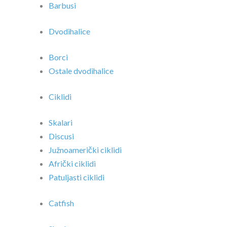
Barbusi
Dvodihalice
Borci
Ostale dvodihalice
Ciklidi
Skalari
Discusi
Južnoamerički ciklidi
Afrički ciklidi
Patuljasti ciklidi
Catfish