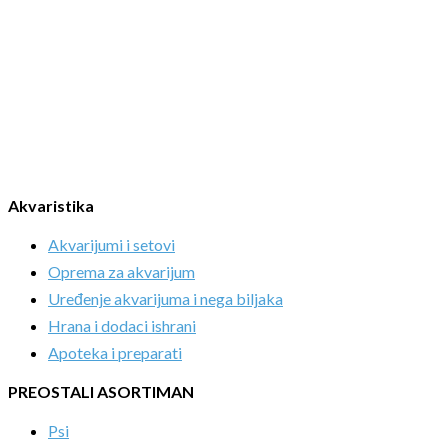
Akvaristika
Akvarijumi i setovi
Oprema za akvarijum
Uređenje akvarijuma i nega biljaka
Hrana i dodaci ishrani
Apoteka i preparati
PREOSTALI ASORTIMAN
Psi