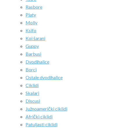
Rasbore
Platy
Molly
Ksifo
Koi šarani
Guppy
Barbusi
Dvodihalice
Borci
Ostale dvodihalice
Ciklidi
Skalari
Discusi
Južnoamerički ciklidi
Afrički ciklidi
Patuljasti ciklidi