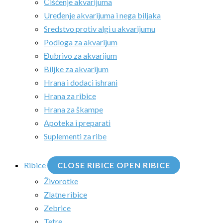
Čišćenje akvarijuma
Uređenje akvarijuma i nega biljaka
Sredstvo protiv algi u akvarijumu
Podloga za akvarijum
Đubrivo za akvarijum
Biljke za akvarijum
Hrana i dodaci ishrani
Hrana za ribice
Hrana za škampe
Apoteka i preparati
Suplementi za ribe
Ribice
CLOSE RIBICE
OPEN RIBICE
Živorotke
Zlatne ribice
Zebrice
Tetre