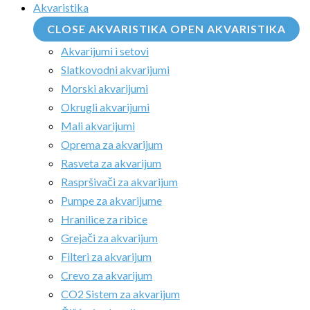
Akvaristika
CLOSE AKVARISTIKA
OPEN AKVARISTIKA
Akvarijumi i setovi
Slatkovodni akvarijumi
Morski akvarijumi
Okrugli akvarijumi
Mali akvarijumi
Oprema za akvarijum
Rasveta za akvarijum
Raspršivači za akvarijum
Pumpe za akvarijume
Hranilice za ribice
Grejači za akvarijum
Filteri za akvarijum
Crevo za akvarijum
CO2 Sistem za akvarijum