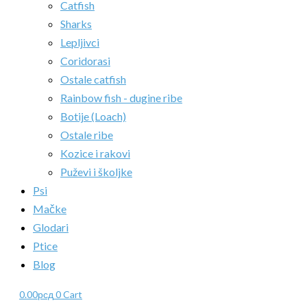
Catfish
Sharks
Lepljivci
Coridorasi
Ostale catfish
Rainbow fish - dugine ribe
Botije (Loach)
Ostale ribe
Kozice i rakovi
Puževi i školjke
Psi
Mačke
Glodari
Ptice
Blog
0.00
рсд
0
Cart