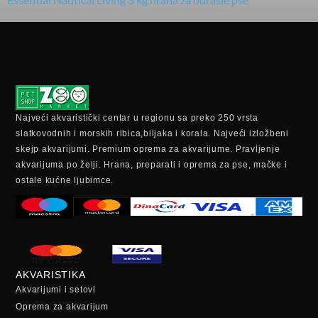
Najveći akvaristički centar u regionu sa preko 250 vrsta
slatkovodnih i morskih ribica,biljaka i korala. Najveći izložbeni
skejp akvarijumi. Premium oprema za akvarijume. Pravljenje
akvarijuma po želji. Hrana, preparati i oprema za pse, mačke i
ostale kućne ljubimce.
AKVARISTIKA
Akvarijumi i setovi
Oprema za akvarijum