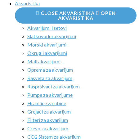
Akvaristika
CLOSE AKVARISTIKA
OPEN
AKVARISTIKA
Akvarijumi i setovi
Slatkovodni akvarijumi
Morski akvarijumi
Okrugli akvarijumi
Mali akvarijumi
Oprema za akvarijum
Rasveta za akvarijum
Raspršivači za akvarijum
Pumpe za akvarijume
Hranilice za ribice
Grejači za akvarijum
Filteri za akvarijum
Crevo za akvarijum
CO2 Sistem za akvarijum