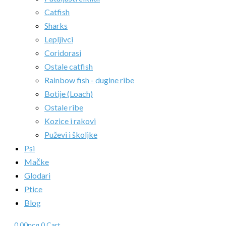
Catfish
Sharks
Lepljivci
Coridorasi
Ostale catfish
Rainbow fish - dugine ribe
Botije (Loach)
Ostale ribe
Kozice i rakovi
Puževi i školjke
Psi
Mačke
Glodari
Ptice
Blog
0.00
рсд
0
Cart