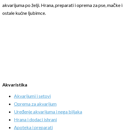
akvarijuma po želji. Hrana, preparati i oprema za pse, mačke i
ostale kućne ljubimce.
Akvaristika
Akvarijumi i setovi
Oprema za akvarijum
Uređenje akvarijuma i nega biljaka
Hrana i dodaci ishrani
Apoteka i preparati