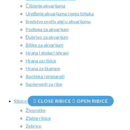
Čišćenje akvarijuma
Uređenje akvarijuma i nega biljaka
Sredstvo protiv algi u akvarijumu
Podloga za akvarijum
Đubrivo za akvarijum
Biljke za akvarijum
Hrana i dodaci ishrani
Hrana za ribice
Hrana za škampe
Apoteka i preparati
Suplementi za ribe
Ribice
CLOSE RIBICE
OPEN RIBICE
Živorotke
Zlatne ribice
Zebrice