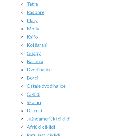
Tetre
Rasbore
Platy
Molly
Ksifo
Koi šarani
Guppy
Barbusi
Dvodihalice
Borci
Ostale dvodihalice
Ciklidi
Skalari
Discusi
Južnoamerički ciklidi
Afrički ciklidi
Patuljasti ciklidi