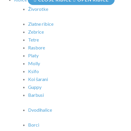
Živorotke
Zlatne ribice
Zebrice
Tetre
Rasbore
Platy
Molly
Ksifo
Koi šarani
Guppy
Barbusi
Dvodihalice
Borci