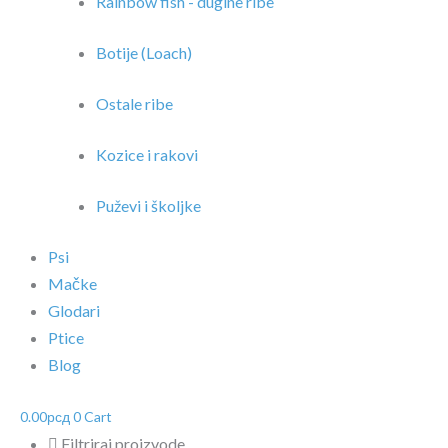
Rainbow fish - dugine ribe
Botije (Loach)
Ostale ribe
Kozice i rakovi
Puževi i školjke
Psi
Mačke
Glodari
Ptice
Blog
0.00
рсд
0
Cart
Filtriraj proizvode