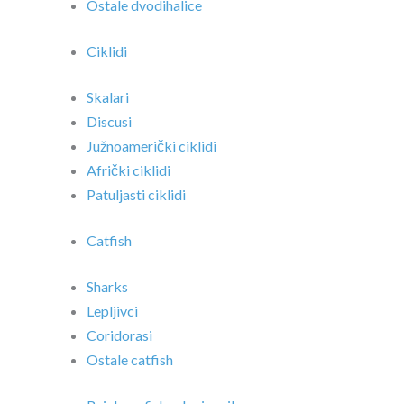
Ostale dvodihalice
Ciklidi
Skalari
Discusi
Južnoamerički ciklidi
Afrički ciklidi
Patuljasti ciklidi
Catfish
Sharks
Lepljivci
Coridorasi
Ostale catfish