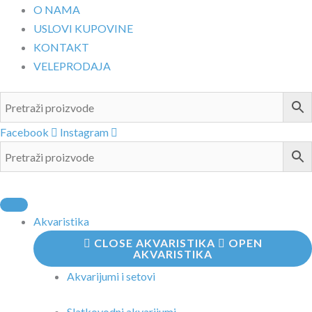
Pređi
O NAMA
na
USLOVI KUPOVINE
sadržaj
KONTAKT
VELEPRODAJA
Facebook
Instagram
Akvaristika
CLOSE AKVARISTIKA
OPEN
AKVARISTIKA
Akvarijumi i setovi
Slatkovodni akvarijumi