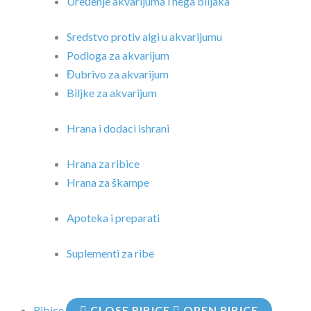
Uređenje akvarijuma i nega biljaka
Sredstvo protiv algi u akvarijumu
Podloga za akvarijum
Đubrivo za akvarijum
Biljke za akvarijum
Hrana i dodaci ishrani
Hrana za ribice
Hrana za škampe
Apoteka i preparati
Suplementi za ribe
Ribice
CLOSE RIBICE
OPEN RIBICE