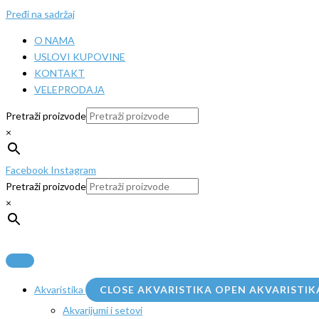
Pređi na sadržaj
O NAMA
USLOVI KUPOVINE
KONTAKT
VELEPRODAJA
Pretraži proizvode
×
Facebook
Instagram
Pretraži proizvode
×
Akvaristika
CLOSE AKVARISTIKA
OPEN AKVARISTIK
Akvarijumi i setovi