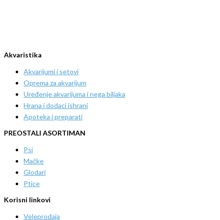
Akvaristika
Akvarijumi i setovi
Oprema za akvarijum
Uređenje akvarijuma i nega biljaka
Hrana i dodaci ishrani
Apoteka i preparati
PREOSTALI ASORTIMAN
Psi
Mačke
Glodari
Ptice
Korisni linkovi
Veleprodaja