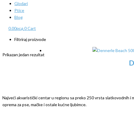
Glodari
Ptice
Blog
0.00
рсд
0
Cart
Filtriraj proizvode
Prikazan jedan rezultat
D
Najveći akvaristički centar u regionu sa preko 250 vrsta slatkovodnih i mo
oprema za pse, mačke i ostale kućne ljubimce.