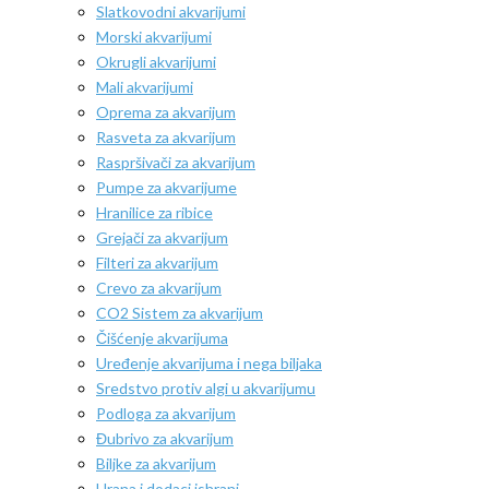
Slatkovodni akvarijumi
Morski akvarijumi
Okrugli akvarijumi
Mali akvarijumi
Oprema za akvarijum
Rasveta za akvarijum
Raspršivači za akvarijum
Pumpe za akvarijume
Hranilice za ribice
Grejači za akvarijum
Filteri za akvarijum
Crevo za akvarijum
CO2 Sistem za akvarijum
Čišćenje akvarijuma
Uređenje akvarijuma i nega biljaka
Sredstvo protiv algi u akvarijumu
Podloga za akvarijum
Đubrivo za akvarijum
Biljke za akvarijum
Hrana i dodaci ishrani