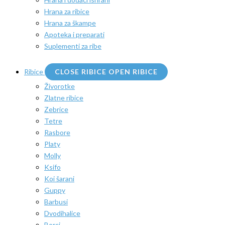
Hrana za ribice
Hrana za škampe
Apoteka i preparati
Suplementi za ribe
Ribice
CLOSE RIBICE
OPEN RIBICE
Živorotke
Zlatne ribice
Zebrice
Tetre
Rasbore
Platy
Molly
Ksifo
Koi šarani
Guppy
Barbusi
Dvodihalice
Borci