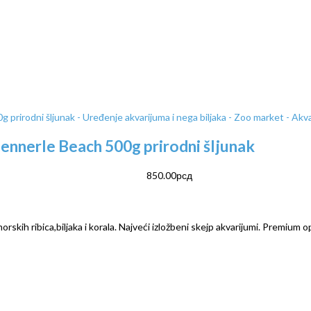
ennerle Beach 500g prirodni šljunak
850.00
рсд
rskih ribica,biljaka i korala. Najveći izložbeni skejp akvarijumi. Premium o