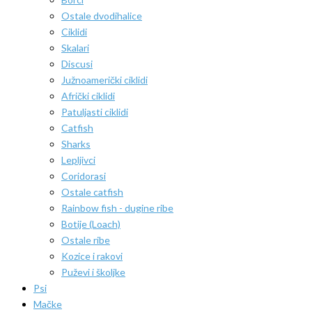
Ostale dvodihalice
Ciklidi
Skalari
Discusi
Južnoamerički ciklidi
Afrički ciklidi
Patuljasti ciklidi
Catfish
Sharks
Lepljivci
Coridorasi
Ostale catfish
Rainbow fish - dugine ribe
Botije (Loach)
Ostale ribe
Kozice i rakovi
Puževi i školjke
Psi
Mačke