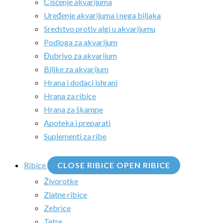
Čišćenje akvarijuma
Uređenje akvarijuma i nega biljaka
Sredstvo protiv algi u akvarijumu
Podloga za akvarijum
Đubrivo za akvarijum
Biljke za akvarijum
Hrana i dodaci ishrani
Hrana za ribice
Hrana za škampe
Apoteka i preparati
Suplementi za ribe
Ribice
CLOSE RIBICE
OPEN RIBICE
Živorotke
Zlatne ribice
Zebrice
Tetre