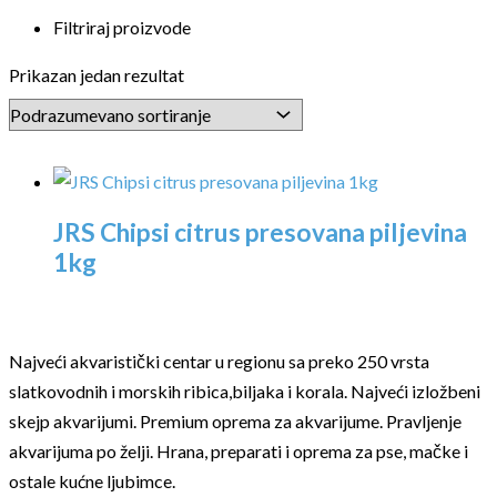
Filtriraj proizvode
Prikazan jedan rezultat
JRS Chipsi citrus presovana piljevina
1kg
Najveći akvaristički centar u regionu sa preko 250 vrsta
slatkovodnih i morskih ribica,biljaka i korala. Najveći izložbeni
skejp akvarijumi. Premium oprema za akvarijume. Pravljenje
akvarijuma po želji. Hrana, preparati i oprema za pse, mačke i
ostale kućne ljubimce.