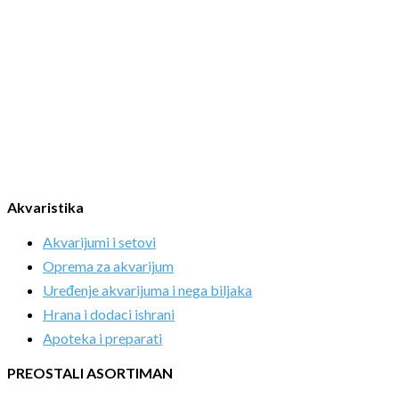
Akvaristika
Akvarijumi i setovi
Oprema za akvarijum
Uređenje akvarijuma i nega biljaka
Hrana i dodaci ishrani
Apoteka i preparati
PREOSTALI ASORTIMAN