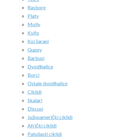
Rasbore
Platy
Molly
Ksifo
Koi šarani
Guppy
Barbusi
Dvodihalice
Borci
Ostale dvodihalice
Ciklidi
Skalari
Discusi
Južnoamerički ciklidi
Afrički ciklidi
Patuljasti ciklidi