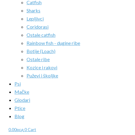
Catfish
Sharks
Lepljivci
Coridorasi
Ostale catfish
Rainbow fish - dugine ribe
Botije (Loach)
Ostale ribe
Kozice i rakovi
Puževi i školjke
Psi
Mačke
Glodari
Ptice
Blog
0.00
рсд
0
Cart