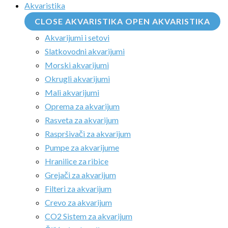
Akvaristika
CLOSE AKVARISTIKA
OPEN AKVARISTIKA
Akvarijumi i setovi
Slatkovodni akvarijumi
Morski akvarijumi
Okrugli akvarijumi
Mali akvarijumi
Oprema za akvarijum
Rasveta za akvarijum
Raspršivači za akvarijum
Pumpe za akvarijume
Hranilice za ribice
Grejači za akvarijum
Filteri za akvarijum
Crevo za akvarijum
CO2 Sistem za akvarijum