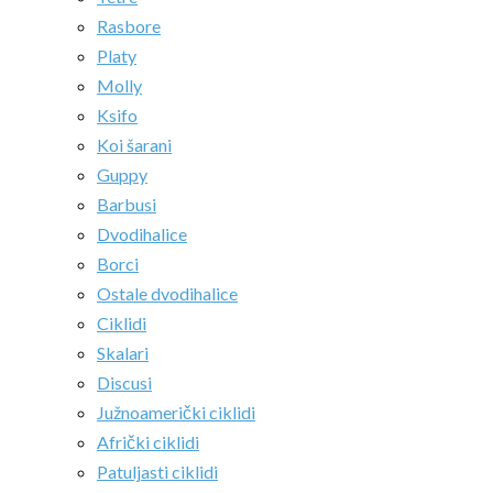
Rasbore
Platy
Molly
Ksifo
Koi šarani
Guppy
Barbusi
Dvodihalice
Borci
Ostale dvodihalice
Ciklidi
Skalari
Discusi
Južnoamerički ciklidi
Afrički ciklidi
Patuljasti ciklidi