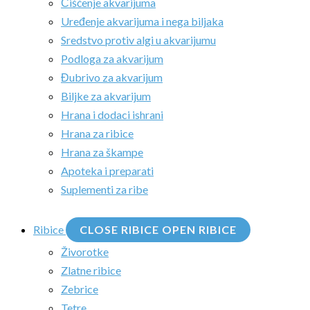
Čišćenje akvarijuma
Uređenje akvarijuma i nega biljaka
Sredstvo protiv algi u akvarijumu
Podloga za akvarijum
Đubrivo za akvarijum
Biljke za akvarijum
Hrana i dodaci ishrani
Hrana za ribice
Hrana za škampe
Apoteka i preparati
Suplementi za ribe
Ribice
CLOSE RIBICE
OPEN RIBICE
Živorotke
Zlatne ribice
Zebrice
Tetre