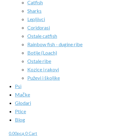
Catfish
Sharks
Lepljivci
Coridorasi
Ostale catfish
Rainbow fish - dugine ribe
Botije (Loach)
Ostale ribe
Kozice i rakovi
Puževi i školjke
Psi
Mačke
Glodari
Ptice
Blog
0.00
рсд
0
Cart