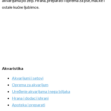
akvarijuma po želji. Hrana, preparati i oprema za pse, mačke i
ostale kućne ljubimce.
Akvaristika
Akvarijumi i setovi
Oprema za akvarijum
Uređenje akvarijuma i nega biljaka
Hrana i dodaci ishrani
Apoteka i preparati