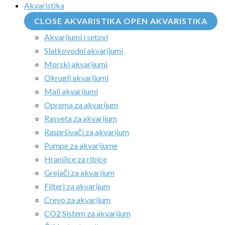
Akvaristika
CLOSE AKVARISTIKA
OPEN AKVARISTIKA
Akvarijumi i setovi
Slatkovodni akvarijumi
Morski akvarijumi
Okrugli akvarijumi
Mali akvarijumi
Oprema za akvarijum
Rasveta za akvarijum
Raspršivači za akvarijum
Pumpe za akvarijume
Hranilice za ribice
Grejači za akvarijum
Filteri za akvarijum
Crevo za akvarijum
CO2 Sistem za akvarijum