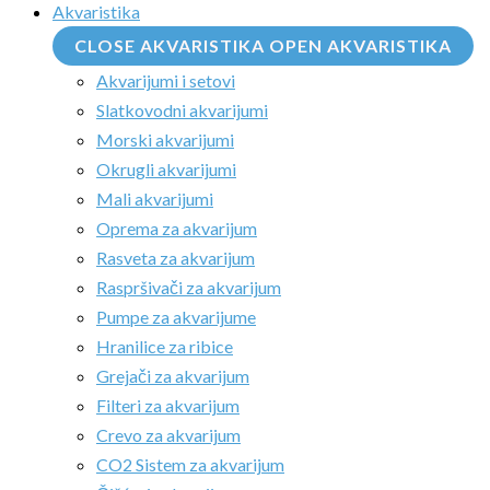
Akvaristika
CLOSE AKVARISTIKA
OPEN AKVARISTIKA
Akvarijumi i setovi
Slatkovodni akvarijumi
Morski akvarijumi
Okrugli akvarijumi
Mali akvarijumi
Oprema za akvarijum
Rasveta za akvarijum
Raspršivači za akvarijum
Pumpe za akvarijume
Hranilice za ribice
Grejači za akvarijum
Filteri za akvarijum
Crevo za akvarijum
CO2 Sistem za akvarijum