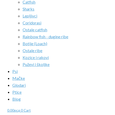
Catfish
Sharks
Lepljivci
Coridorasi
Ostale catfish
Rainbow fish - dugine ribe
Botije (Loach)
Ostale ribe
Kozice i rakovi
Puževi i školjke
Psi
Mačke
Glodari
Ptice
Blog
0.00
рсд
0
Cart