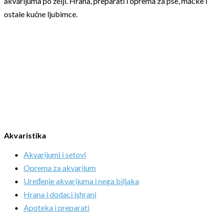
akvarijuma po želji. Hrana, preparati i oprema za pse, mačke i
ostale kućne ljubimce.
Akvaristika
Akvarijumi i setovi
Oprema za akvarijum
Uređenje akvarijuma i nega biljaka
Hrana i dodaci ishrani
Apoteka i preparati