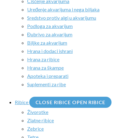
Čišćenje akvarijuma
Uređenje akvarijuma i nega biljaka
Sredstvo protiv algi u akvarijumu
Podloga za akvarijum
Đubrivo za akvarijum
Biljke za akvarijum
Hrana i dodaci ishrani
Hrana za ribice
Hrana za škampe
Apoteka i preparati
Suplementi za ribe
Ribice
CLOSE RIBICE
OPEN RIBICE
Živorotke
Zlatne ribice
Zebrice
Tetre