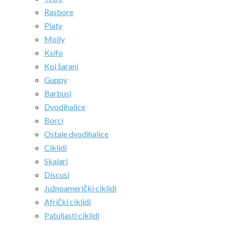
Rasbore
Platy
Molly
Ksifo
Koi šarani
Guppy
Barbusi
Dvodihalice
Borci
Ostale dvodihalice
Ciklidi
Skalari
Discusi
Južnoamerički ciklidi
Afrički ciklidi
Patuljasti ciklidi