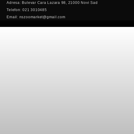
Adresa: Bulevar Cara Lazara 98, 21000 Novi Sad
Telefon: 021 3010485
Email: nszoomarket@gmail.com