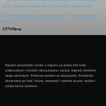
Dennerle Nano Filter zamenski element – XXL pakovanje 2
kom
2,970.00
рсд
Najveći akvaristički centar u regionu sa preko 250 vrsta
slatkovodnih i morskih ribica,biljaka i korala. Najveći izložbeni
skejp akvarijumi. Premium oprema za akvarijume. Pravljenje
akvarijuma po želji. Hrana, preparati i oprema za pse, mačke i
ostale kućne ljubimce.