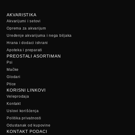
AKVARISTIKA
Akvarijumi i setovi
Oprema za akvarijum
Uređenje akvarijuma i nega biljaka
Hrana i dodaci ishrani
Apoteka i preparati
PREOSTALI ASORTIMAN
Psi
Mačke
Glodari
Ptice
KORISNI LINKOVI
Veleprodaja
Kontakt
Uslovi korišćenja
Politika privatnosti
Odustanak od kupovine
KONTAKT PODACI