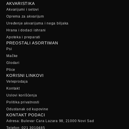
AKVARISTIKA
Akvarijumi i setovi
Oprema za akvarijum
Uređenje akvarijuma i nega biljaka
Hrana i dodaci ishrani
Apoteka i preparati
PREOSTALI ASORTIMAN
Psi
Mačke
Glodari
Ptice
KORISNI LINKOVI
Veleprodaja
Kontakt
Uslovi korišćenja
Politika privatnosti
Odustanak od kupovine
KONTAKT PODACI
Adresa: Bulevar Cara Lazara 98, 21000 Novi Sad
Telefon: 021 3010485