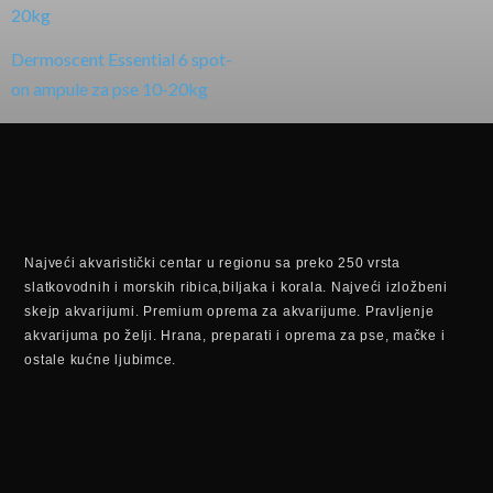
Dermoscent Essential 6 spot-
on ampule za pse 10-20kg
Najveći akvaristički centar u regionu sa preko 250 vrsta
slatkovodnih i morskih ribica,biljaka i korala. Najveći izložbeni
skejp akvarijumi. Premium oprema za akvarijume. Pravljenje
akvarijuma po želji. Hrana, preparati i oprema za pse, mačke i
ostale kućne ljubimce.