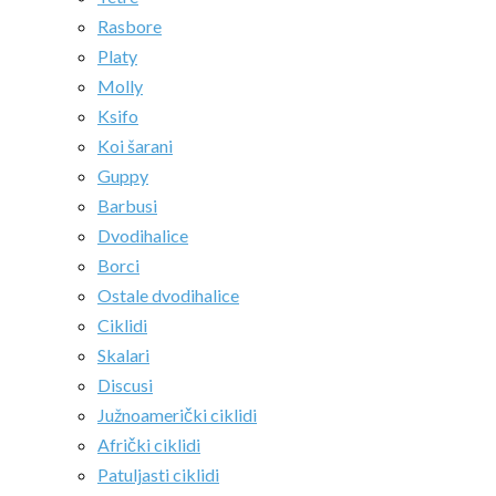
Rasbore
Platy
Molly
Ksifo
Koi šarani
Guppy
Barbusi
Dvodihalice
Borci
Ostale dvodihalice
Ciklidi
Skalari
Discusi
Južnoamerički ciklidi
Afrički ciklidi
Patuljasti ciklidi