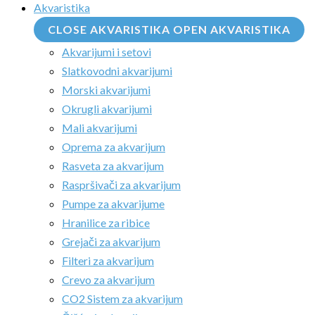
Akvaristika
CLOSE AKVARISTIKA
OPEN AKVARISTIKA
Akvarijumi i setovi
Slatkovodni akvarijumi
Morski akvarijumi
Okrugli akvarijumi
Mali akvarijumi
Oprema za akvarijum
Rasveta za akvarijum
Raspršivači za akvarijum
Pumpe za akvarijume
Hranilice za ribice
Grejači za akvarijum
Filteri za akvarijum
Crevo za akvarijum
CO2 Sistem za akvarijum