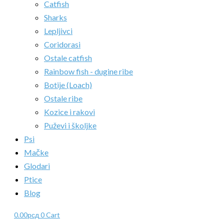
Catfish
Sharks
Lepljivci
Coridorasi
Ostale catfish
Rainbow fish - dugine ribe
Botije (Loach)
Ostale ribe
Kozice i rakovi
Puževi i školjke
Psi
Mačke
Glodari
Ptice
Blog
0.00
рсд
0
Cart