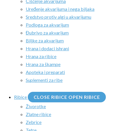
Čišćenje akvarijuma
Uređenje akvarijuma i nega biljaka
Sredstvo protiv algi u akvarijumu
Podloga za akvarijum
Đubrivo za akvarijum
Biljke za akvarijum
Hrana i dodaci ishrani
Hrana za ribice
Hrana za škampe
Apoteka i preparati
Suplementi za ribe
Ribice
CLOSE RIBICE
OPEN RIBICE
Živorotke
Zlatne ribice
Zebrice
Tetre