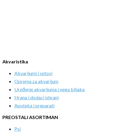
Akvaristika
Akvarijumi i setovi
Oprema za akvarijum
Uređenje akvarijuma i nega biljaka
Hrana i dodaci ishrani
Apoteka i preparati
PREOSTALI ASORTIMAN
Psi