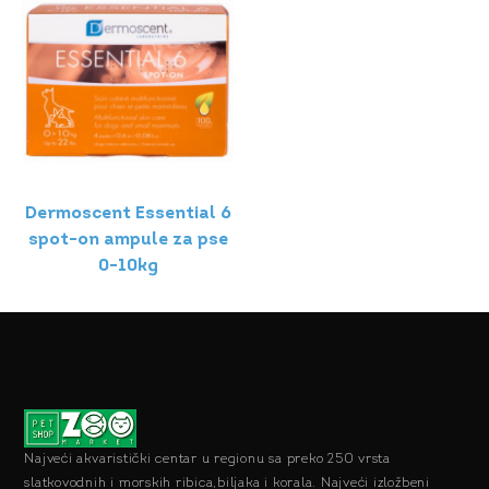
Dermoscent Essential 6
spot-on ampule za pse
0-10kg
Najveći akvaristički centar u regionu sa preko 250 vrsta
slatkovodnih i morskih ribica,biljaka i korala. Najveći izložbeni