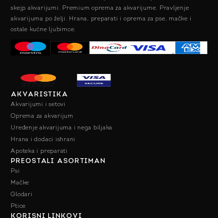
skejp akvarijumi. Premium oprema za akvarijume. Pravljenje
akvarijuma po želji. Hrana, preparati i oprema za pse, mačke i
ostale kućne ljubimce.
AKVARISTIKA
Akvarijumi i setovi
Oprema za akvarijum
Uređenje akvarijuma i nega biljaka
Hrana i dodaci ishrani
Apoteka i preparati
PREOSTALI ASORTIMAN
Psi
Mačke
Glodari
Ptice
KORISNI LINKOVI