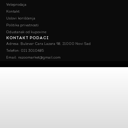
Veleprodaja
Kontakt
Uslovi korišćenja
Politika privatnosti
Odustanak od kupovine
KONTAKT PODACI
Adresa: Bulevar Cara Lazara 98, 21000 Novi Sad
Telefon: 021 3010485
Email: nszoomarket@gmail.com