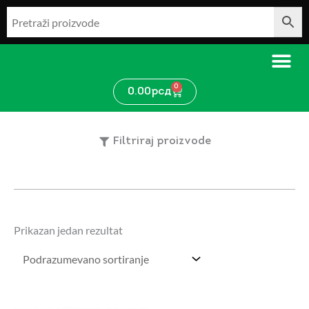
Pređi
na
sadržaj
0
Cart
0.00
рсд
Filtriraj proizvode
Prikazan jedan rezultat