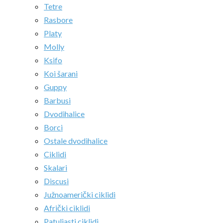
Tetre
Rasbore
Platy
Molly
Ksifo
Koi šarani
Guppy
Barbusi
Dvodihalice
Borci
Ostale dvodihalice
Ciklidi
Skalari
Discusi
Južnoamerički ciklidi
Afrički ciklidi
Patuljasti ciklidi