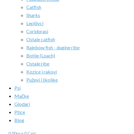
Catfish
Sharks
Lepljivci
Coridorasi
Ostale catfish
Rainbow fish - dugine ribe
Botije (Loach)
Ostale ribe
Kozice i rakovi
Puževi i školjke
Psi
Mačke
Glodari
Ptice
Blog
0.00
рсд
0
Cart