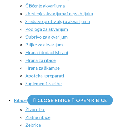
Čišćenje akvarijuma
Uređenje akvarijuma i nega biljaka
Sredstvo protiv algi u akvarijumu
Podloga za akvarijum
Đubrivo za akvarijum
Biljke za akvarijum
Hrana i dodaci ishrani
Hrana za ribice
Hrana za škampe
Apoteka i preparati
Suplementi za ribe
Ribice
CLOSE RIBICE
OPEN RIBICE
Živorotke
Zlatne ribice
Zebrice