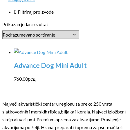
Filtriraj proizvode
Prikazan jedan rezultat
Advance Dog Mini Adult
760.00
рсд
Najveći akvaristički centar u regionu sa preko 250 vrsta
slatkovodnih i morskih ribica,biljaka i korala. Najveći izložbeni
skejp akvarijumi. Premium oprema za akvarijume. Pravljenje
akvarijuma po želji. Hrana, preparati i oprema za pse, mačke i