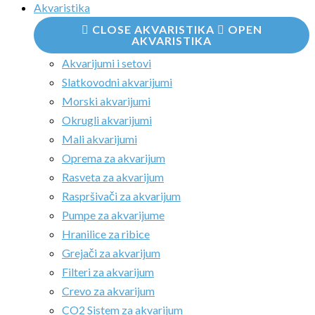
Akvaristika
CLOSE AKVARISTIKA
OPEN
AKVARISTIKA
Akvarijumi i setovi
Slatkovodni akvarijumi
Morski akvarijumi
Okrugli akvarijumi
Mali akvarijumi
Oprema za akvarijum
Rasveta za akvarijum
Raspršivači za akvarijum
Pumpe za akvarijume
Hranilice za ribice
Grejači za akvarijum
Filteri za akvarijum
Crevo za akvarijum
CO2 Sistem za akvarijum