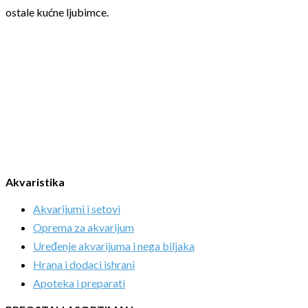
ostale kućne ljubimce.
Akvaristika
Akvarijumi i setovi
Oprema za akvarijum
Uređenje akvarijuma i nega biljaka
Hrana i dodaci ishrani
Apoteka i preparati