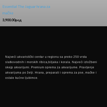
Essential The Jaguar hrana za
mačke
3,900.00
рсд
Najveći akvaristički centar u regionu sa preko 250 vrsta
slatkovodnih i morskih ribica,biljaka i korala. Najveći izložbeni
skejp akvarijumi. Premium oprema za akvarijume. Pravljenje
akvarijuma po želji. Hrana, preparati i oprema za pse, mačke i
ostale kućne ljubimce.