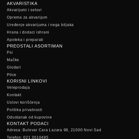
AKVARISTIKA
Akvarijumi i setovi
Oprema za akvarijum
Uređenje akvarijuma i nega biljaka
Hrana i dodaci ishrani
Apoteka i preparati
PREOSTALI ASORTIMAN
Psi
Mačke
Glodari
Ptice
KORISNI LINKOVI
Veleprodaja
Kontakt
Uslovi korišćenja
Politika privatnosti
Odustanak od kupovine
KONTAKT PODACI
Adresa: Bulevar Cara Lazara 98, 21000 Novi Sad
Telefon: 021 3010485