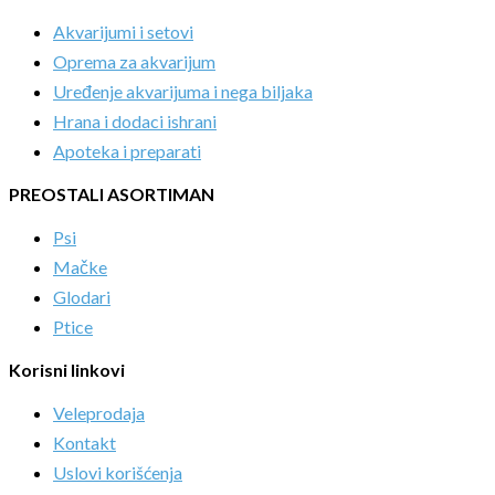
Akvarijumi i setovi
Oprema za akvarijum
Uređenje akvarijuma i nega biljaka
Hrana i dodaci ishrani
Apoteka i preparati
PREOSTALI ASORTIMAN
Psi
Mačke
Glodari
Ptice
Korisni linkovi
Veleprodaja
Kontakt
Uslovi korišćenja