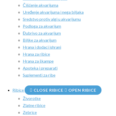
Čišćenje akvarijuma
Uređenje akvarijuma i nega biljaka
Sredstvo protiv algi u akvarijumu
Podloga za akvarijum
Đubrivo za akvarijum
Biljke za akvarijum
Hrana i dodaci ishrani
Hrana za ribice
Hrana za škampe
Apoteka i preparati
Suplementi za ribe
Ribice
CLOSE RIBICE
OPEN RIBICE
Živorotke
Zlatne ribice
Zebrice