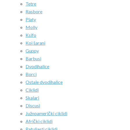
Tetre
Rasbore
Platy
Molly
Ksifo
Koi šarani
Guppy
Barbusi
Dvodihalice
Borci
Ostale dvodihalice
Ciklidi
Skalari
Discusi
Južnoamerički ciklidi
Afrički ciklidi
Patuljasti ciklidi