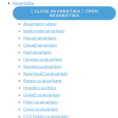
Akvaristika
CLOSE AKVARISTIKA
OPEN
AKVARISTIKA
Akvarijumi i setovi
Slatkovodni akvarijumi
Morski akvarijumi
Okrugli akvarijumi
Mali akvarijumi
Oprema za akvarijum
Rasveta za akvarijum
Raspršivači za akvarijum
Pumpe za akvarijume
Hranilice za ribice
Grejači za akvarijum
Filteri za akvarijum
Crevo za akvarijum
CO2 Sistem za akvarijum