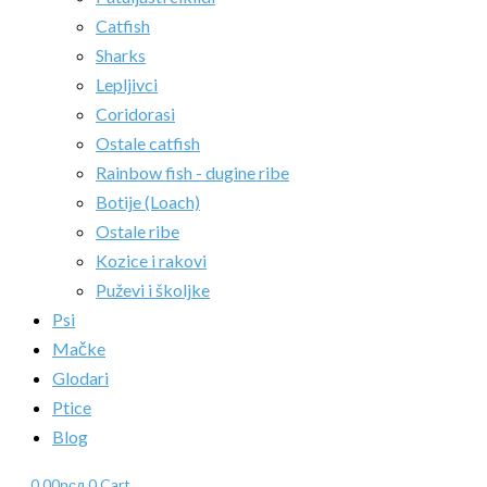
Catfish
Sharks
Lepljivci
Coridorasi
Ostale catfish
Rainbow fish - dugine ribe
Botije (Loach)
Ostale ribe
Kozice i rakovi
Puževi i školjke
Psi
Mačke
Glodari
Ptice
Blog
0.00
рсд
0
Cart