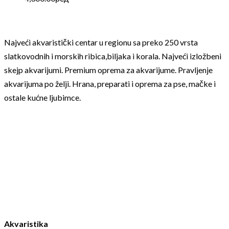
Najveći akvaristički centar u regionu sa preko 250 vrsta
slatkovodnih i morskih ribica,biljaka i korala. Najveći izložbeni
skejp akvarijumi. Premium oprema za akvarijume. Pravljenje
akvarijuma po želji. Hrana, preparati i oprema za pse, mačke i
ostale kućne ljubimce.
Akvaristika