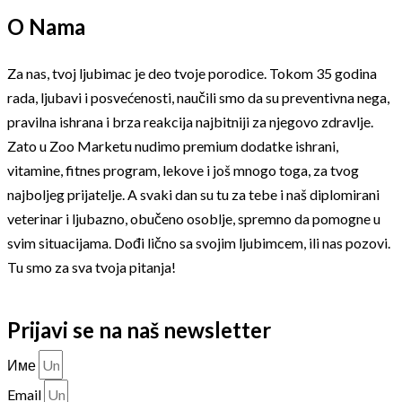
O Nama
Za nas, tvoj ljubimac je deo tvoje porodice. Tokom 35 godina
rada, ljubavi i posvećenosti, naučili smo da su preventivna nega,
pravilna ishrana i brza reakcija najbitniji za njegovo zdravlje.
Zato u Zoo Marketu nudimo premium dodatke ishrani,
vitamine, fitnes program, lekove i još mnogo toga, za tvog
najboljeg prijatelje. A svaki dan su tu za tebe i naš diplomirani
veterinar i ljubazno, obučeno osoblje, spremno da pomogne u
svim situacijama. Dođi lično sa svojim ljubimcem, ili nas pozovi.
Tu smo za sva tvoja pitanja!
Prijavi se na naš newsletter
Име
Email