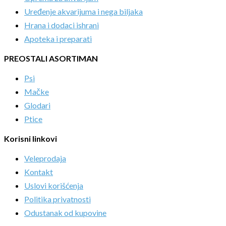
Uređenje akvarijuma i nega biljaka
Hrana i dodaci ishrani
Apoteka i preparati
PREOSTALI ASORTIMAN
Psi
Mačke
Glodari
Ptice
Korisni linkovi
Veleprodaja
Kontakt
Uslovi korišćenja
Politika privatnosti
Odustanak od kupovine