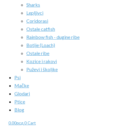
Sharks
Lepljivci
Coridorasi
Ostale catfish
Rainbow fish - dugine ribe
Botije (Loach)
Ostale ribe
Kozice i rakovi
Puževi i školjke
Psi
Mačke
Glodari
Ptice
Blog
0.00
рсд
0
Cart