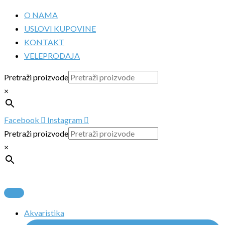
Pređi
O NAMA
na
USLOVI KUPOVINE
sadržaj
KONTAKT
VELEPRODAJA
Pretraži proizvode
×
Facebook
Instagram
Pretraži proizvode
×
Akvaristika