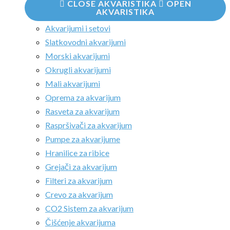
CLOSE AKVARISTIKA
OPEN
AKVARISTIKA
Akvarijumi i setovi
Slatkovodni akvarijumi
Morski akvarijumi
Okrugli akvarijumi
Mali akvarijumi
Oprema za akvarijum
Rasveta za akvarijum
Raspršivači za akvarijum
Pumpe za akvarijume
Hranilice za ribice
Grejači za akvarijum
Filteri za akvarijum
Crevo za akvarijum
CO2 Sistem za akvarijum
Čišćenje akvarijuma