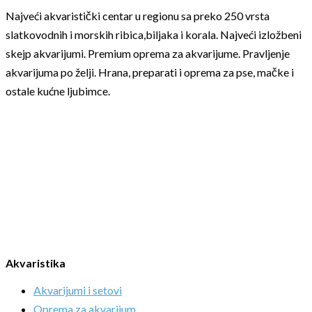
Najveći akvaristički centar u regionu sa preko 250 vrsta
slatkovodnih i morskih ribica,biljaka i korala. Najveći izložbeni
skejp akvarijumi. Premium oprema za akvarijume. Pravljenje
akvarijuma po želji. Hrana, preparati i oprema za pse, mačke i
ostale kućne ljubimce.
Akvaristika
Akvarijumi i setovi
Oprema za akvarijum