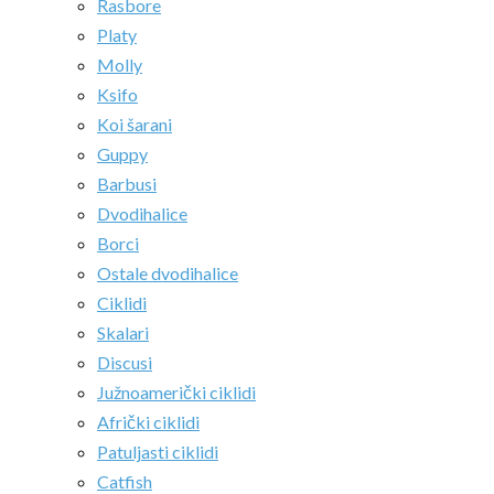
Rasbore
Platy
Molly
Ksifo
Koi šarani
Guppy
Barbusi
Dvodihalice
Borci
Ostale dvodihalice
Ciklidi
Skalari
Discusi
Južnoamerički ciklidi
Afrički ciklidi
Patuljasti ciklidi
Catfish