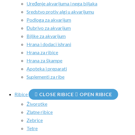
Uređenje akvarijuma i nega biljaka
Sredstvo protiv algi u akvarijumu
Podloga za akvarijum
Đubrivo za akvarijum
Biljke za akvarijum
Hrana i dodaci ishrani
Hrana za ribice
Hrana za škampe
Apoteka i preparati
Suplementi za ribe
Ribice
CLOSE RIBICE
OPEN RIBICE
Živorotke
Zlatne ribice
Zebrice
Tetre