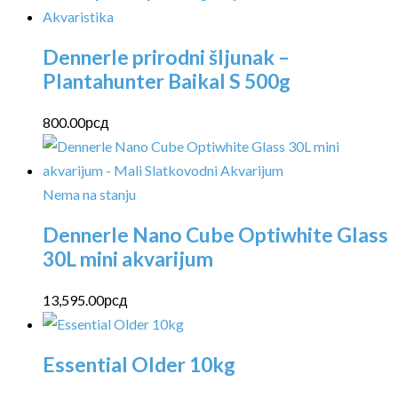
Dennerle prirodni šljunak –
Plantahunter Baikal S 500g
800.00
рсд
Nema na stanju
Dennerle Nano Cube Optiwhite Glass
30L mini akvarijum
13,595.00
рсд
Essential Older 10kg