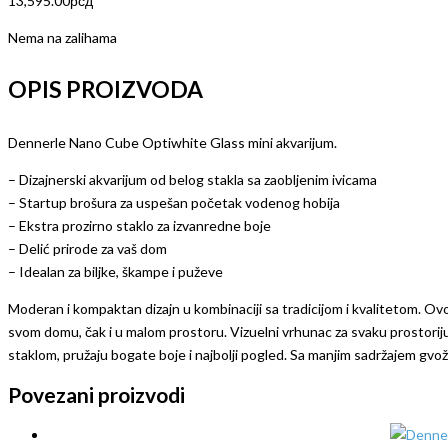
13,595.00
рсд
Nema na zalihama
OPIS PROIZVODA
Dennerle Nano Cube Optiwhite Glass mini akvarijum.
– Dizajnerski akvarijum od belog stakla sa zaobljenim ivicama
– Startup brošura za uspešan početak vodenog hobija
– Ekstra prozirno staklo za izvanredne boje
– Delić prirode za vaš dom
– Idealan za biljke, škampe i puževe
Moderan i kompaktan dizajn u kombinaciji sa tradicijom i kvalitetom. O
svom domu, čak i u malom prostoru. Vizuelni vrhunac za svaku prostoriju –
staklom, pružaju bogate boje i najbolji pogled. Sa manjim sadržajem gvožđ
Povezani proizvodi