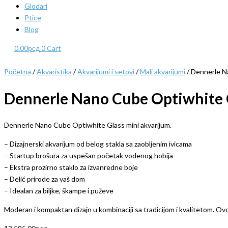
Glodari
Ptice
Blog
0.00
рсд
0
Cart
Početna
/
Akvaristika
/
Akvarijumi i setovi
/
Mali akvarijumi
/ Dennerle N
Dennerle Nano Cube Optiwhite G
Dennerle Nano Cube Optiwhite Glass mini akvarijum.
– Dizajnerski akvarijum od belog stakla sa zaobljenim ivicama
– Startup brošura za uspešan početak vodenog hobija
– Ekstra prozirno staklo za izvanredne boje
– Delić prirode za vaš dom
– Idealan za biljke, škampe i puževe
Moderan i kompaktan dizajn u kombinaciji sa tradicijom i kvalitetom. O