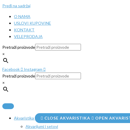
Pređi na sadržaj
O NAMA
USLOVI KUPOVINE
KONTAKT
VELEPRODAJA
Pretraži proizvode
×
Facebook
Instagram
Pretraži proizvode
×
Akvaristika
CLOSE AKVARISTIKA
OPEN AKVARIS
Akvarijumi i setovi