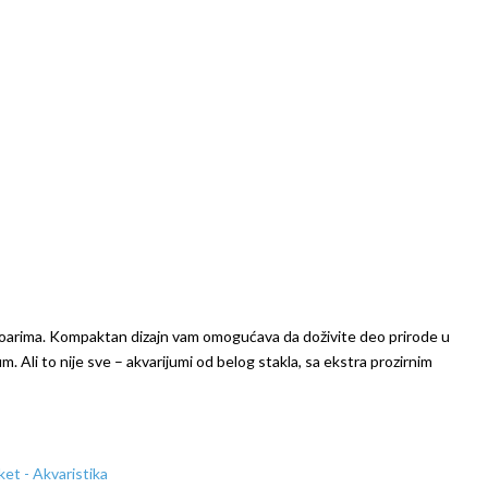
voarima. Kompaktan dizajn vam omogućava da doživite deo prirode u
. Ali to nije sve – akvarijumi od belog stakla, sa ekstra prozirnim