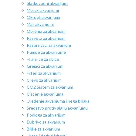
Slatkovodni akvarijumi
Morski akvarijumi
Okrugli akvarijumi
Mali akvarijumi
Oprema za akvarijum
Rasveta za akvarijum
Raspršivači za akvarijum
Pumpe za akvarijume
Hranilice za ribice
Grejači za akvarijum
Filteri za akvarijum
Crevo za akvarijum
CO2 Sistem za akvarijum
Čišćenje akvarijuma
Uređenje akvarijuma i nega biljaka
Sredstvo protiv algi u akvarijumu
Podloga za akvarijum
Đubrivo za akvarijum
Biljke za akvarijum
Hrana i dodaci ishrani