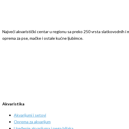
Najveći akvaristički centar u regionu sa preko 250 vrsta slatkovodnih i mo
oprema za pse, mačke i ostale kućne ljubimce.
Akvaristika
Akvarijumi i setovi
Oprema za akvarijum
Uređenje akvarijuma i nega biljaka