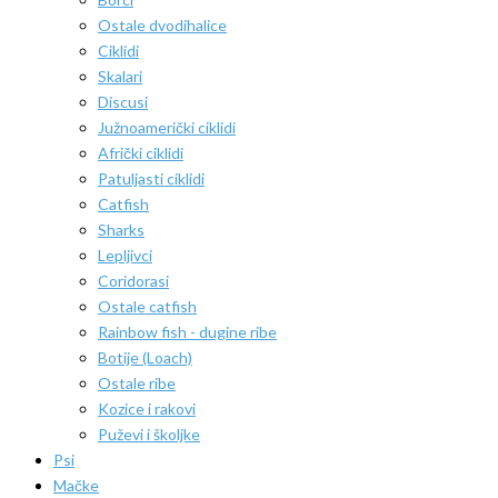
Ostale dvodihalice
Ciklidi
Skalari
Discusi
Južnoamerički ciklidi
Afrički ciklidi
Patuljasti ciklidi
Catfish
Sharks
Lepljivci
Coridorasi
Ostale catfish
Rainbow fish - dugine ribe
Botije (Loach)
Ostale ribe
Kozice i rakovi
Puževi i školjke
Psi
Mačke