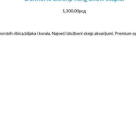
1,300.00
рсд
rskih ribica,biljaka i korala. Najveći izložbeni skejp akvarijumi. Premium o