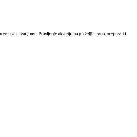
prema za akvarijume. Pravljenje akvarijuma po želji. Hrana, preparati i