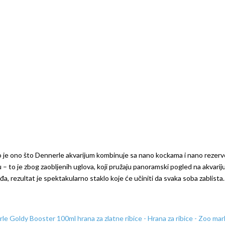
vo je ono što Dennerle akvarijum kombinuje sa nano kockama i nano rezer
 to je zbog zaobljenih uglova, koji pružaju panoramski pogled na akvarijum
a, rezultat je spektakularno staklo koje će učiniti da svaka soba zablista.