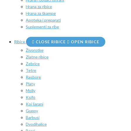
Hrana za ribice
Hrana za škampe
Apoteka i preparati
Suplementi za ribe
Ribice
CLOSE RIBICE
OPEN RIBICE
Živorotke
Zlatne ribice
Zebrice
Tetre
Rasbore
Platy
Molly
Ksifo
Koi šarani
Guppy
Barbusi
Dvodihalice
Borci