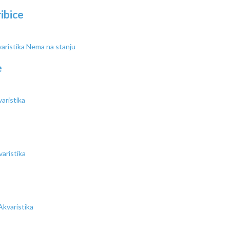
ibice
Nema na stanju
e