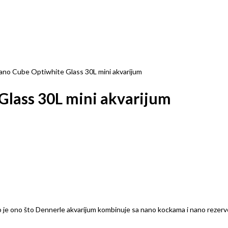
ano Cube Optiwhite Glass 30L mini akvarijum
lass 30L mini akvarijum
vo je ono što Dennerle akvarijum kombinuje sa nano kockama i nano rezerv