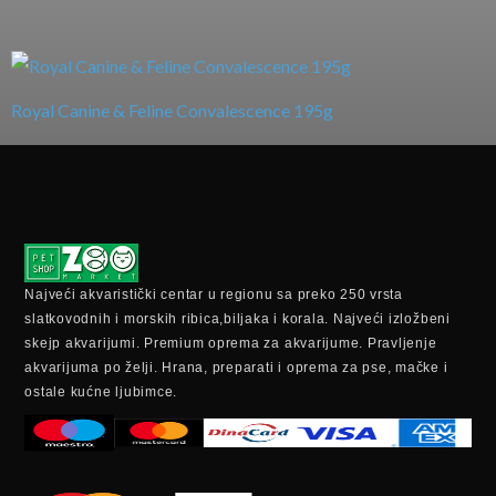
Royal Canine & Feline Convalescence 195g
Najveći akvaristički centar u regionu sa preko 250 vrsta
slatkovodnih i morskih ribica,biljaka i korala. Najveći izložbeni
skejp akvarijumi. Premium oprema za akvarijume. Pravljenje
akvarijuma po želji. Hrana, preparati i oprema za pse, mačke i
ostale kućne ljubimce.