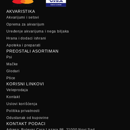
AKVARISTIKA
Akvarijumi i setovi
Oprema za akvarijum
Uređenje akvarijuma i nega biljaka
Hrana i dodaci ishrani
Apoteka i preparati
PREOSTALI ASORTIMAN
Psi
Mačke
Glodari
Ptice
KORISNI LINKOVI
Veleprodaja
Kontakt
Uslovi korišćenja
Politika privatnosti
Odustanak od kupovine
KONTAKT PODACI
Adresa: Bulevar Cara Lazara 98, 21000 Novi Sad