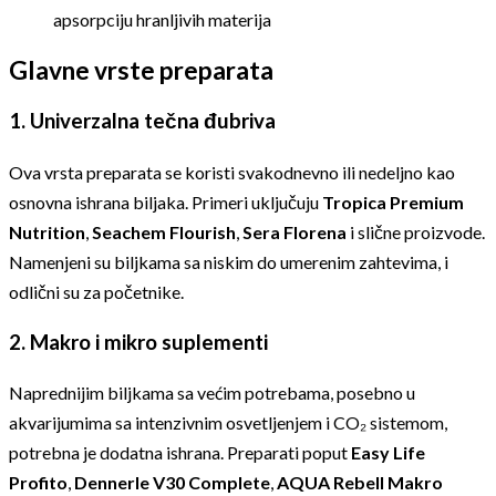
apsorpciju hranljivih materija
Glavne vrste preparata
1.
Univerzalna tečna đubriva
Ova vrsta preparata se koristi svakodnevno ili nedeljno kao
osnovna ishrana biljaka. Primeri uključuju
Tropica Premium
Nutrition
,
Seachem Flourish
,
Sera Florena
i slične proizvode.
Namenjeni su biljkama sa niskim do umerenim zahtevima, i
odlični su za početnike.
2.
Makro i mikro suplementi
Naprednijim biljkama sa većim potrebama, posebno u
akvarijumima sa intenzivnim osvetljenjem i CO₂ sistemom,
potrebna je dodatna ishrana. Preparati poput
Easy Life
Profito
,
Dennerle V30 Complete
,
AQUA Rebell Makro