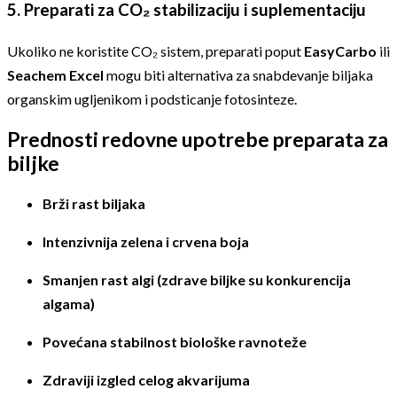
5.
Preparati za CO₂ stabilizaciju i suplementaciju
Ukoliko ne koristite CO₂ sistem, preparati poput
EasyCarbo
ili
Seachem Excel
mogu biti alternativa za snabdevanje biljaka
organskim ugljenikom i podsticanje fotosinteze.
Prednosti redovne upotrebe preparata za
biljke
Brži rast biljaka
Intenzivnija zelena i crvena boja
Smanjen rast algi (zdrave biljke su konkurencija
algama)
Povećana stabilnost biološke ravnoteže
Zdraviji izgled celog akvarijuma