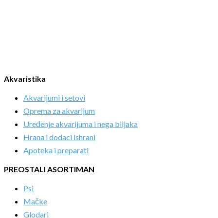
Akvaristika
Akvarijumi i setovi
Oprema za akvarijum
Uređenje akvarijuma i nega biljaka
Hrana i dodaci ishrani
Apoteka i preparati
PREOSTALI ASORTIMAN
Psi
Mačke
Glodari