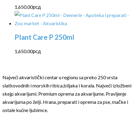
1,650.00
рсд
Plant Care P 250ml
1,650.00
рсд
Najveći akvaristički centar u regionu sa preko 250 vrsta
slatkovodnih i morskih ribica,biljaka i korala. Najveći izložbeni
skejp akvarijumi. Premium oprema za akvarijume. Pravljenje
akvarijuma po želji. Hrana, preparati i oprema za pse, mačke i
ostale kućne ljubimce.