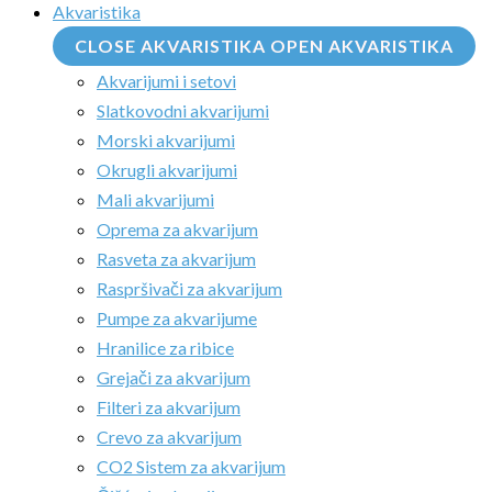
Akvaristika
CLOSE AKVARISTIKA
OPEN AKVARISTIKA
Akvarijumi i setovi
Slatkovodni akvarijumi
Morski akvarijumi
Okrugli akvarijumi
Mali akvarijumi
Oprema za akvarijum
Rasveta za akvarijum
Raspršivači za akvarijum
Pumpe za akvarijume
Hranilice za ribice
Grejači za akvarijum
Filteri za akvarijum
Crevo za akvarijum
CO2 Sistem za akvarijum