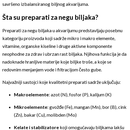
savršeno izbalansiranog biljnog akvarijuma.
Šta su preparati za negu biljaka?
Preparati za negu biljaka u akvarijumu predstavljaju posebnu
kategoriju proizvoda koji sadrže mikro i makro elemente,
vitamine, organske kiseline i druge aktivne komponente
neophodne za zdrav i ubrzan rast biljaka. Njihova funkcija je da
nadoknade hranljive materije koje biljke troše, a koje se
redovnim menjanjem vode i filtracijom često gube.
Najvažniji sastojci koje kvalitetni preparati sadrže uključuju:
Makroelemente
: azot (N), fosfor (P), kalijum (K)
Mikroelemente
: gvožđe (Fe), mangan (Mn), bor (B), cink
(Zn), bakar (Cu), molibden (Mo)
Kelate i stabilizatore
koji omogućavaju biljkama lakšu