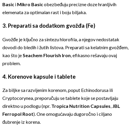
Basic
i
Mikro Basic
obezbeđuju precizne doze hranljivih
elemenata za optimalan rast i boju biljaka.
3.
Preparati sa dodatkom gvožđa (Fe)
Gvožđe je ključno za sintezu hlorofila, a njegov nedostatak
dovodi do bledih i žutih listova. Preparati sa kelatnim gvožđem,
kao što je
Seachem Flourish Iron
, efikasno rešavaju ovaj
problem.
4.
Korenove kapsule i tablete
Za biljke sa razvijenim korenom, poput Echinodorusa ili
Cryptocorynea, preporučuju se tablete koje se postavljaju
direktno u podlogu (npr.
Tropica Nutrition Capsules
,
JBL
Ferropol Root
). One omogućavaju dugoročno i ciljano
đubrenje iz korena.