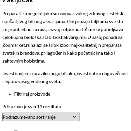
Preparati za negu biljaka su osnova svakog zdravog i estetski
upečatljivog biljnog akvarijuma. Oni pružaju biljkama sve što
im je potrebno za rast, razvoj i otpornost, čime se poboljšava
celokupna biološka stabilnost akvarijuma. U našoj ponudi na
Zoomarket.rs nalazi se širok izbor najkvalitetnijih preparata
svetskih brendova, prilagođenih kako početnicima tako i
zahtevnim hobistima.
Investiranjem u pravilnu negu biljaka, investirate u dugovečnost
i lepotu vašeg vodenog sveta.
Filtriraj proizvode
Prikazano je svih 13 rezultata