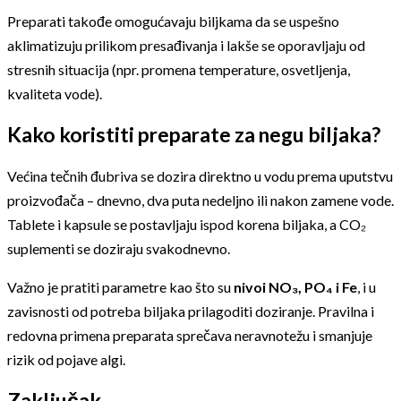
Preparati takođe omogućavaju biljkama da se uspešno
aklimatizuju prilikom presađivanja i lakše se oporavljaju od
stresnih situacija (npr. promena temperature, osvetljenja,
kvaliteta vode).
Kako koristiti preparate za negu biljaka?
Većina tečnih đubriva se dozira direktno u vodu prema uputstvu
proizvođača – dnevno, dva puta nedeljno ili nakon zamene vode.
Tablete i kapsule se postavljaju ispod korena biljaka, a CO₂
suplementi se doziraju svakodnevno.
Važno je pratiti parametre kao što su
nivoi NO₃, PO₄ i Fe
, i u
zavisnosti od potreba biljaka prilagoditi doziranje. Pravilna i
redovna primena preparata sprečava neravnotežu i smanjuje
rizik od pojave algi.
Zaključak