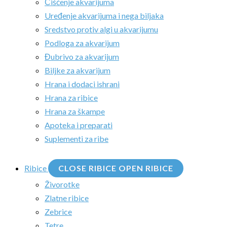
Čišćenje akvarijuma
Uređenje akvarijuma i nega biljaka
Sredstvo protiv algi u akvarijumu
Podloga za akvarijum
Đubrivo za akvarijum
Biljke za akvarijum
Hrana i dodaci ishrani
Hrana za ribice
Hrana za škampe
Apoteka i preparati
Suplementi za ribe
Ribice
CLOSE RIBICE
OPEN RIBICE
Živorotke
Zlatne ribice
Zebrice
Tetre