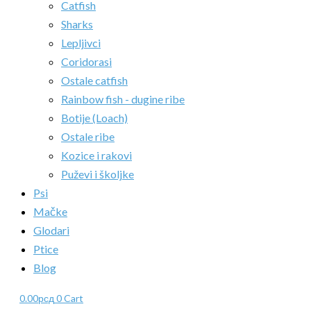
Catfish
Sharks
Lepljivci
Coridorasi
Ostale catfish
Rainbow fish - dugine ribe
Botije (Loach)
Ostale ribe
Kozice i rakovi
Puževi i školjke
Psi
Mačke
Glodari
Ptice
Blog
0.00
рсд
0
Cart