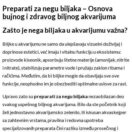
Preparati za negu biljaka – Osnova
bujnog i zdravog biljnog akvarijuma
Zašto je nega biljaka u akvarijumu važna?
Biljke u akvarijumu ne samo da ulepšavaju vizuelni doživljaj i
doprinose estetici, već imaju i vitalnu funkciju u ekosistemu:
proizvode kiseonik, apsorbuju štetne materije (amonijak, nitrite
i nitrate), stabilizuju parametre vode i pružaju zaklon ribama i
račićima. Međutim, da bi biljke mogle da obavljaju sve ove
funkcije, neophodno im je obezbediti optimalne uslove za rast.
Upravo zato su
preparati za negu biljaka
nezaobilazan deo
svakog uspešnog biljnog akvarijuma. Bilo da ste početnik koji
želi jednostavno akvarijumsko zelenilo, ili iskusan akvaskejper
sa zahtevnim vrstama, pravilna i redovna upotreba
specijalizovanih preparata čini razliku između prosečnog i