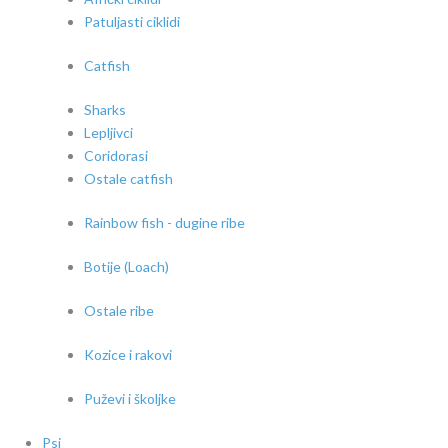
Patuljasti ciklidi
Catfish
Sharks
Lepljivci
Coridorasi
Ostale catfish
Rainbow fish - dugine ribe
Botije (Loach)
Ostale ribe
Kozice i rakovi
Puževi i školjke
Psi