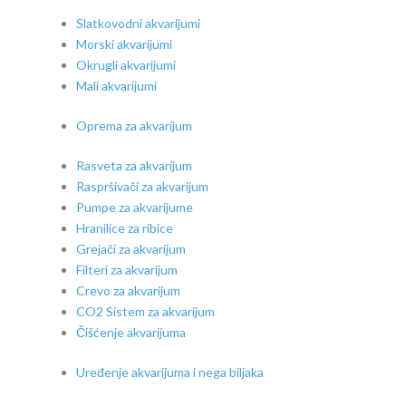
Slatkovodni akvarijumi
Morski akvarijumi
Okrugli akvarijumi
Mali akvarijumi
Oprema za akvarijum
Rasveta za akvarijum
Raspršivači za akvarijum
Pumpe za akvarijume
Hranilice za ribice
Grejači za akvarijum
Filteri za akvarijum
Crevo za akvarijum
CO2 Sistem za akvarijum
Čišćenje akvarijuma
Uređenje akvarijuma i nega biljaka