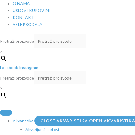
Pređi
O NAMA
na
USLOVI KUPOVINE
sadržaj
KONTAKT
VELEPRODAJA
Pretraži proizvode
×
Facebook
Instagram
Pretraži proizvode
×
Akvaristika
CLOSE AKVARISTIKA
OPEN AKVARISTIK
Akvarijumi i setovi