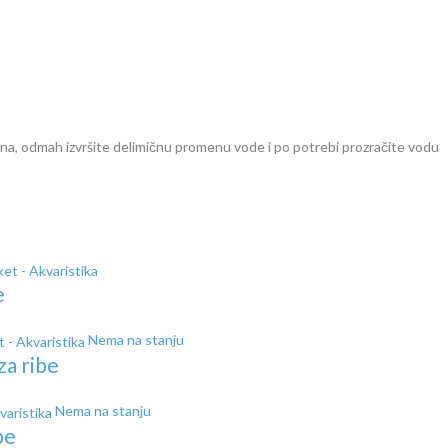
ačena, odmah izvršite delimičnu promenu vode i po potrebi prozračite vodu
e
Nema na stanju
a ribe
Nema na stanju
be