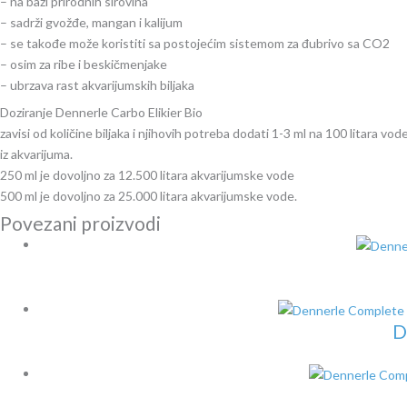
– na bazi prirodnih sirovina
– sadrži gvožđe, mangan i kalijum
– se takođe može koristiti sa postojećim sistemom za đubrivo sa CO2
– osim za ribe i beskičmenjake
– ubrzava rast akvarijumskih biljaka
Doziranje Dennerle Carbo Elikier Bio
zavisi od količine biljaka i njihovih potreba dodati 1-3 ml na 100 litara 
iz akvarijuma.
250 ml je dovoljno za 12.500 litara akvarijumske vode
500 ml je dovoljno za 25.000 litara akvarijumske vode.
Povezani proizvodi
D