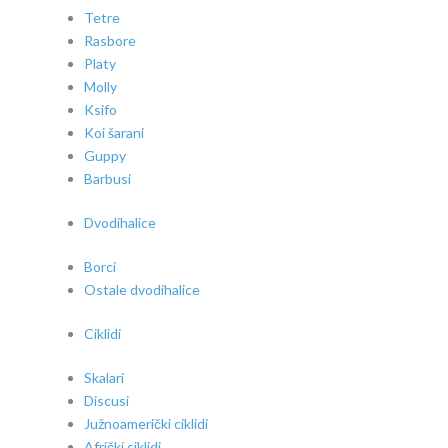
Tetre
Rasbore
Platy
Molly
Ksifo
Koi šarani
Guppy
Barbusi
Dvodihalice
Borci
Ostale dvodihalice
Ciklidi
Skalari
Discusi
Južnoamerički ciklidi
Afrički ciklidi