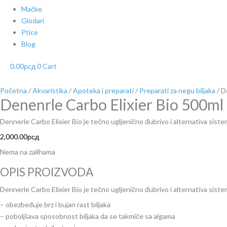
Mačke
Glodari
Ptice
Blog
0.00
рсд
0
Cart
Početna
/
Akvaristika
/
Apoteka i preparati
/
Preparati za negu biljaka
/ D
Denenrle Carbo Elixier Bio 500ml
Dennerle Carbo Elixier Bio je tečno ugljenično đubrivo i alternativa sist
2,000.00
рсд
Nema na zalihama
OPIS PROIZVODA
Dennerle Carbo Elixier Bio je tečno ugljenično đubrivo i alternativa sist
– obezbeđuje brz i bujan rast biljaka
– poboljšava sposobnost biljaka da se takmiče sa algama