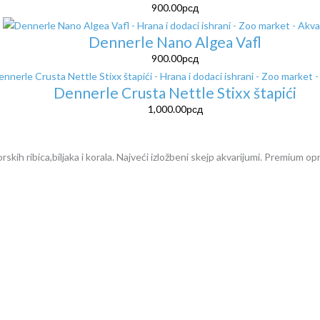
900.00
рсд
Dennerle Nano Algea Vafl
900.00
рсд
Dennerle Crusta Nettle Stixx štapići
1,000.00
рсд
kih ribica,biljaka i korala. Najveći izložbeni skejp akvarijumi. Premium opr