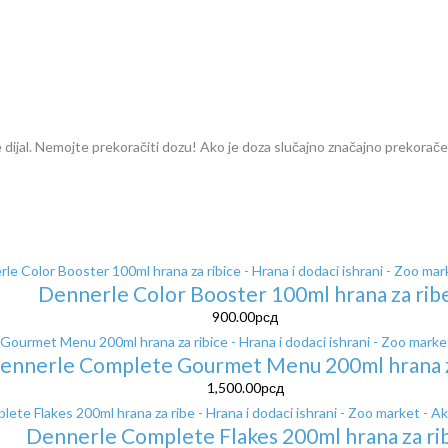
vode dijal. Nemojte prekoračiti dozu! Ako je doza slučajno značajno prekor
Dennerle Color Booster 100ml hrana za rib
900.00
рсд
ennerle Complete Gourmet Menu 200ml hrana z
1,500.00
рсд
Dennerle Complete Flakes 200ml hrana za ri