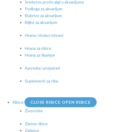
Sredstvo protiv algi u akvarijumu
Podloga za akvarijum
Đubrivo za akvarijum
Biljke za akvarijum
Hrana i dodaci ishrani
Hrana za ribice
Hrana za škampe
Apoteka i preparati
Suplementi za ribe
Ribice
CLOSE RIBICE
OPEN RIBICE
Živorotke
Zlatne ribice
Zebrice