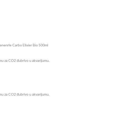
enenrle Carbo Elixier Bio 500ml
emu za CO2 đubrivo u akvarijumu.
emu za CO2 đubrivo u akvarijumu.